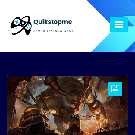
Skip
to
content