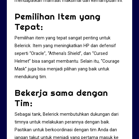
mendapatkan manfaat maksimal dari kemampuan ini.
Pemilihan Item yang
Tepat:
Pemilihan item yang tepat sangat penting untuk
Belerick. Item yang meningkatkan HP dan defensif
seperti “Oracle”, “Athena’s Shield”, dan “Cursed
Helmet” bisa sangat membantu. Selain itu, “Courage
Mask” juga bisa menjadi pilihan yang baik untuk
mendukung tim.
Bekerja sama dengan
Tim:
Sebagai tank, Belerick membutuhkan dukungan dari
timnya untuk melakukan perannya dengan baik.
Pastikan untuk berkoordinasi dengan tim Anda dan
jangan takut untuk menjadi yang pertama masuk ke