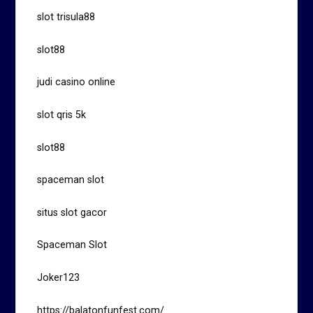
slot trisula88
slot88
judi casino online
slot qris 5k
slot88
spaceman slot
situs slot gacor
Spaceman Slot
Joker123
https://balatonfunfest.com/