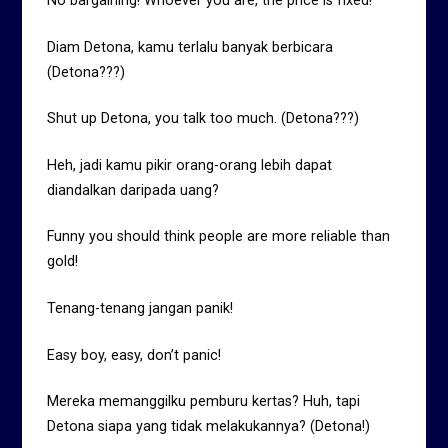
No bargaining! Whoever you are, the price is fixed!
Diam Detona, kamu terlalu banyak berbicara
(Detona???)
Shut up Detona, you talk too much. (Detona???)
Heh, jadi kamu pikir orang-orang lebih dapat
diandalkan daripada uang?
Funny you should think people are more reliable than
gold!
Tenang-tenang jangan panik!
Easy boy, easy, don’t panic!
Mereka memanggilku pemburu kertas? Huh, tapi
Detona siapa yang tidak melakukannya? (Detona!)