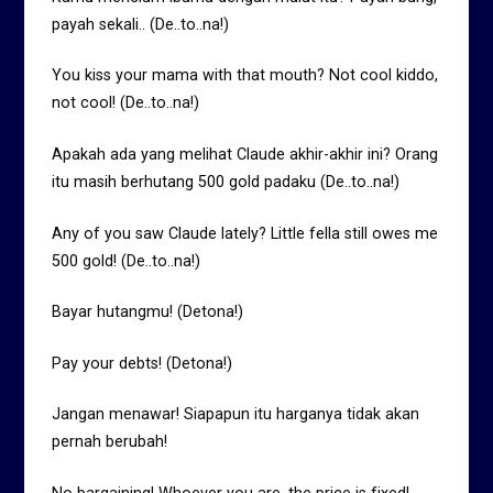
payah sekali.. (De..to..na!)
You kiss your mama with that mouth? Not cool kiddo,
not cool! (De..to..na!)
Apakah ada yang melihat Claude akhir-akhir ini? Orang
itu masih berhutang 500 gold padaku (De..to..na!)
Any of you saw Claude lately? Little fella still owes me
500 gold! (De..to..na!)
Bayar hutangmu! (Detona!)
Pay your debts! (Detona!)
Jangan menawar! Siapapun itu harganya tidak akan
pernah berubah!