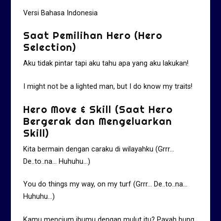
Versi Bahasa Indonesia
Saat Pemilihan Hero (Hero
Selection)
Aku tidak pintar tapi aku tahu apa yang aku lakukan!
I might not be a lighted man, but I do know my traits!
Hero Move & Skill (Saat Hero
Bergerak dan Mengeluarkan
Skill)
Kita bermain dengan caraku di wilayahku (Grrr…
De..to..na… Huhuhu…)
You do things my way, on my turf (Grrr… De..to..na…
Huhuhu…)
Kamu mencium ibumu dengan mulut itu? Payah bung,