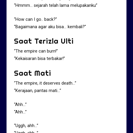
“Hmmm… sejarah telah lama melupakanku”
“How can I go.. back?”
“Bagaimana agar aku bisa… kembali?”
Saat Terizla Ulti
“The empire can burn!”
“Kekaisaran bisa terbakar!”
Saat Mati
“The empire, it deserves death…”
“Kerajaan, pantas mati…”
“Ahh…”
“Ahh…”
“Uggh, ahh…”