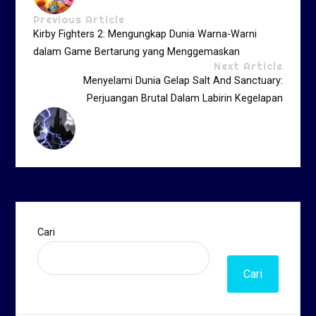
Previous Article
Kirby Fighters 2: Mengungkap Dunia Warna-Warni
dalam Game Bertarung yang Menggemaskan
Next Article
Menyelami Dunia Gelap Salt And Sanctuary:
Perjuangan Brutal Dalam Labirin Kegelapan
Cari
Cari