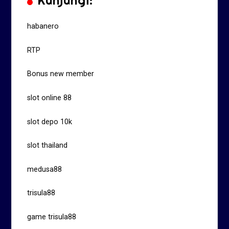
Kunjungi:
habanero
RTP
Bonus new member
slot online 88
slot depo 10k
slot thailand
medusa88
trisula88
game trisula88