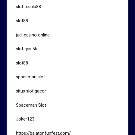
slot trisula88
slot88
judi casino online
slot qris 5k
slot88
spaceman slot
situs slot gacor
Spaceman Slot
Joker123
https://balatonfunfest.com/