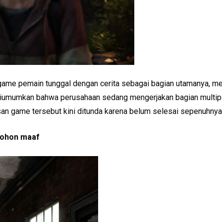
me pemain tunggal dengan cerita sebagai bagian utamanya, m
Diumumkan bahwa perusahaan sedang mengerjakan bagian multi
isan game tersebut kini ditunda karena belum selesai sepenuhnya
 mohon maaf