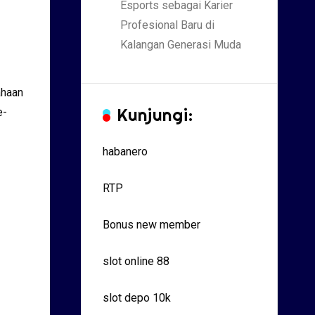
Esports sebagai Karier
Profesional Baru di
Kalangan Generasi Muda
ahaan
Kunjungi:
e-
habanero
RTP
Bonus new member
slot online 88
slot depo 10k