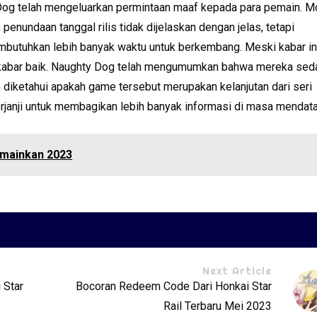
 Dog telah mengeluarkan permintaan maaf kepada para pemain. 
enundaan tanggal rilis tidak dijelaskan dengan jelas, tetapi
utuhkan lebih banyak waktu untuk berkembang. Meski kabar in
abar baik. Naughty Dog telah mengumumkan bahwa mereka sed
iketahui apakah game tersebut merupakan kelanjutan dari seri
janji untuk membagikan lebih banyak informasi di masa mendat
imainkan 2023
Next Article
 Star
Bocoran Redeem Code Dari Honkai Star
Rail Terbaru Mei 2023