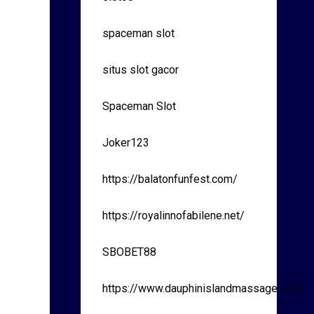
spaceman slot
situs slot gacor
Spaceman Slot
Joker123
https://balatonfunfest.com/
https://royalinnofabilene.net/
SBOBET88
https://www.dauphinislandmassage.com/