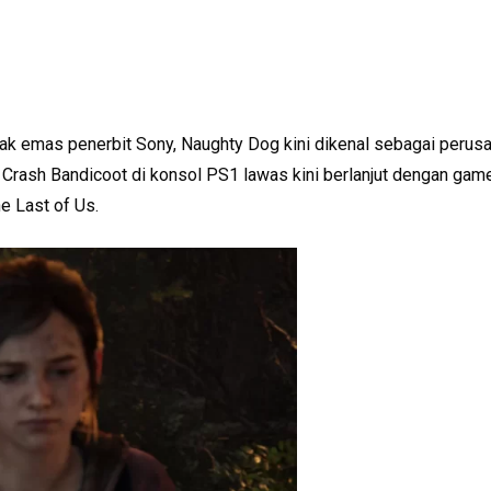
nak emas penerbit Sony, Naughty Dog kini dikenal sebagai perus
rash Bandicoot di konsol PS1 lawas kini berlanjut dengan gam
e Last of Us.