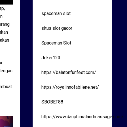
ap,
spaceman slot
an
orang
situs slot gacor
takan
bakan
Spaceman Slot
Joker123
ar
 dengan
https://balatonfunfest.com/
embuat
https://royalinnofabilene.net/
SBOBET88
https://www.dauphinislandmassage.com/