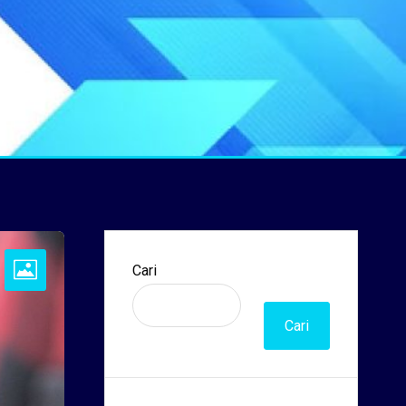
Cari
Cari