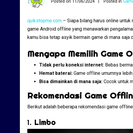
Posted on
11/06/2024
Posted in
Gam
quikstopme.com
– Siapa bilang harus online untuk
game Android offline yang menawarkan pengalaman 
kamu bisa tetap asyik bermain game di mana saja d
Mengapa Memilih Game Of
Tidak perlu koneksi internet:
Bebas bermain
Hemat baterai:
Game offline umumnya lebih r
Bisa dimainkan di mana saja:
Cocok untuk m
Rekomendasi Game Offlin
Berikut adalah beberapa rekomendasi game offline
1.
Limbo