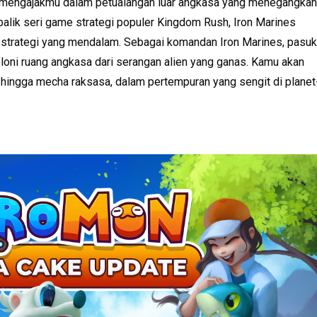
g mengajakmu dalam petualangan luar angkasa yang menegangkan
alik seri game strategi populer Kingdom Rush, Iron Marines
strategi yang mendalam. Sebagai komandan Iron Marines, pasuka
loni ruang angkasa dari serangan alien yang ganas. Kamu akan
ri hingga mecha raksasa, dalam pertempuran yang sengit di planet