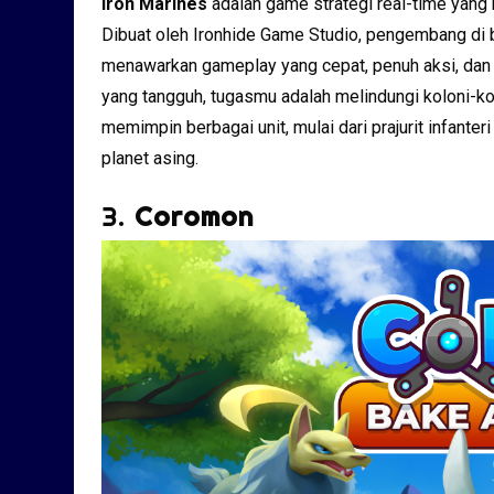
Iron Marines
adalah game strategi real-time yan
Dibuat oleh Ironhide Game Studio, pengembang di b
menawarkan gameplay yang cepat, penuh aksi, dan 
yang tangguh, tugasmu adalah melindungi koloni-ko
memimpin berbagai unit, mulai dari prajurit infante
planet asing.
3.
Coromon