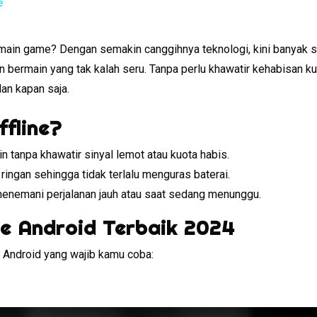
e
 main game? Dengan semakin canggihnya teknologi, kini banyak s
bermain yang tak kalah seru. Tanpa perlu khawatir kehabisan ku
an kapan saja.
fline?
 tanpa khawatir sinyal lemot atau kuota habis.
ingan sehingga tidak terlalu menguras baterai.
enemani perjalanan jauh atau saat sedang menunggu.
e Android Terbaik 2024
 Android yang wajib kamu coba: