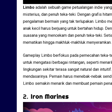
Limbo
adalah sebuah game petualangan indie yang
misterius, dan penuh teka-teki. Dengan grafis hit
pengalaman bermain yang tak terlupakan. Limbo m
anak kecil harus berjuang untuk bertahan hidup. De
suasana yang mencekam dan penuh teka-teki. Setia
mematikan hingga makhluk-makhluk menyeramkan.
Gameplay Limbo berfokus pada pemecahan teka-tek
untuk mengatasi berbagai rintangan, seperti menar
lingkungan sekitar terasa sangat natural dan intuit
mendasarinya. Pemain harus menebak-nebak sendiri 
Limbo semakin menarik dan membuat pemain penasa
2.
Iron Marines