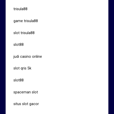
trisula88
game trisula88
slot trisula88
slot88
judi casino online
slot qris 5k
slot88
spaceman slot
situs slot gacor