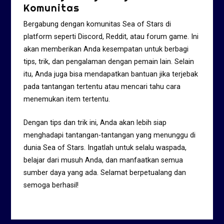
Komunitas
Bergabung dengan komunitas Sea of Stars di
platform seperti Discord, Reddit, atau forum game. Ini
akan memberikan Anda kesempatan untuk berbagi
tips, trik, dan pengalaman dengan pemain lain. Selain
itu, Anda juga bisa mendapatkan bantuan jika terjebak
pada tantangan tertentu atau mencari tahu cara
menemukan item tertentu.
Dengan tips dan trik ini, Anda akan lebih siap
menghadapi tantangan-tantangan yang menunggu di
dunia Sea of Stars. Ingatlah untuk selalu waspada,
belajar dari musuh Anda, dan manfaatkan semua
sumber daya yang ada. Selamat berpetualang dan
semoga berhasil!