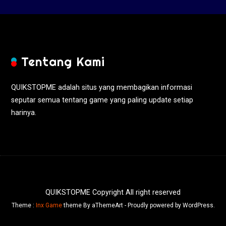
Tentang Kami
QUIKSTOPME adalah situs yang membagikan informasi
seputar semua tentang game yang paling update setiap
harinya.
QUIKSTOPME Copyright All right reserved
Theme :
Inx Game
theme By aThemeArt - Proudly powered by WordPress.