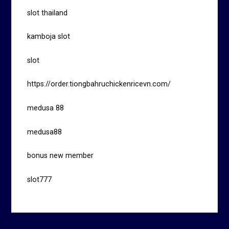
slot thailand
kamboja slot
slot
https://order.tiongbahruchickenricevn.com/
medusa 88
medusa88
bonus new member
slot777