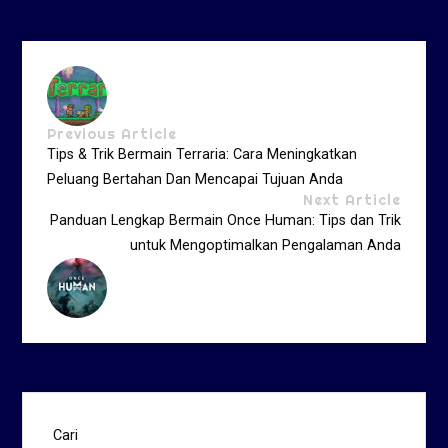
Previous Article
Tips & Trik Bermain Terraria: Cara Meningkatkan
Peluang Bertahan Dan Mencapai Tujuan Anda
Next Article
Panduan Lengkap Bermain Once Human: Tips dan Trik
untuk Mengoptimalkan Pengalaman Anda
Cari