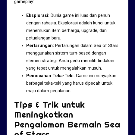
gameplay:
Eksplorasi:
Dunia game ini luas dan penuh
dengan rahasia. Eksplorasi adalah kunci untuk
menemukan item berharga, upgrade, dan
petualangan baru.
Pertarungan:
Pertarungan dalam Sea of Stars
menggunakan sistem turn-based dengan
elemen strategi. Anda perlu memilih tindakan
yang tepat untuk mengalahkan musuh.
Pemecahan Teka-Teki:
Game ini menyajikan
berbagai teka-teki yang harus dipecah untuk
maju dalam perjalanan.
Tips & Trik untuk
Meningkatkan
Pengalaman Bermain Sea
of Stars