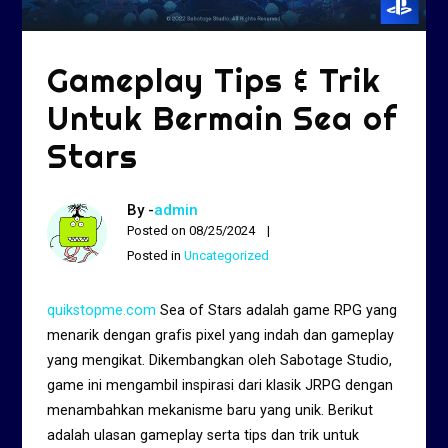
Gameplay Tips & Trik
Untuk Bermain Sea of
Stars
By -
admin
Posted on
08/25/2024
Posted in
Uncategorized
quikstopme.com
Sea of Stars adalah game RPG yang
menarik dengan grafis pixel yang indah dan gameplay
yang mengikat. Dikembangkan oleh Sabotage Studio,
game ini mengambil inspirasi dari klasik JRPG dengan
menambahkan mekanisme baru yang unik. Berikut
adalah ulasan gameplay serta tips dan trik untuk