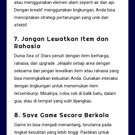
atau menggunakan elemen alam seperti air dan api.
Dengan kreatif menggunakan lingkungan, Anda bisa
menciptakan strategi pertarungan yang unik dan
efektif.
7. Jangan Lewatkan Item dan
Rahasia
Dunia Sea of Stars penuh dengan item berharga,
rahasia, dan upgrade. Jelajahi setiap area dengan
seksama dan jangan lewatkan item atau rahasia yang
bisa meningkatkan kekuatan Anda. Gunakan interaksi
dengan lingkungan untuk menemukan item
tersembunyi. Misalnya, coba cek di balik batu, dalam
gua, atau di tempat yang sulit dijangkau.
8. Save Game Secara Berkala
Game ini bisa menjadi menantang, terutama pada
tingkat kesulitan yang lebih tinggi. Pastikan untuk