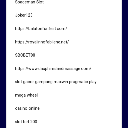
Spaceman Slot
Joker123
https://balatonfunfest.com/
https://royalinnofabilene.net/
SBOBET88
https://www.dauphinislandmassage.com/
slot gacor gampang maxwin pragmatic play
mega wheel
casino online
slot bet 200