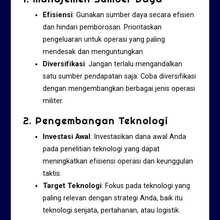
Efisiensi
: Gunakan sumber daya secara efisien
dan hindari pemborosan. Prioritaskan
pengeluaran untuk operasi yang paling
mendesak dan menguntungkan.
Diversifikasi
: Jangan terlalu mengandalkan
satu sumber pendapatan saja. Coba diversifikasi
dengan mengembangkan berbagai jenis operasi
militer.
2. Pengembangan Teknologi
Investasi Awal
: Investasikan dana awal Anda
pada penelitian teknologi yang dapat
meningkatkan efisiensi operasi dan keunggulan
taktis.
Target Teknologi
: Fokus pada teknologi yang
paling relevan dengan strategi Anda, baik itu
teknologi senjata, pertahanan, atau logistik.