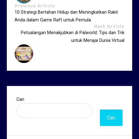
Previous Article
10 Strategi Bertahan Hidup dan Meningkatkan Rakit
Anda dalam Game Raft untuk Pemula
Next Article
Petualangan Menakjubkan di Palworld: Tips dan Trik
untuk Merajai Dunia Virtual
Cari
Cari