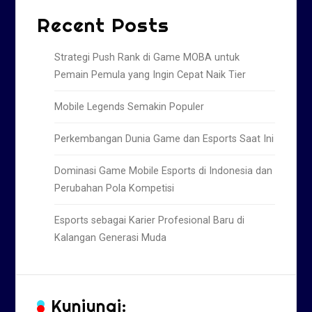
Recent Posts
Strategi Push Rank di Game MOBA untuk
Pemain Pemula yang Ingin Cepat Naik Tier
Mobile Legends Semakin Populer
Perkembangan Dunia Game dan Esports Saat Ini
Dominasi Game Mobile Esports di Indonesia dan
Perubahan Pola Kompetisi
Esports sebagai Karier Profesional Baru di
Kalangan Generasi Muda
Kunjungi: