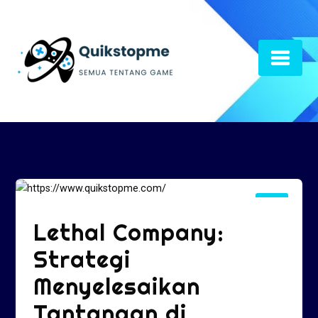
Skip
to
content
Lethal Company:
Strategi
Menyelesaikan
Tantangan di