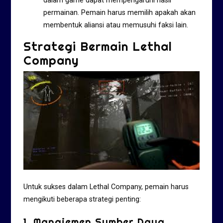
dalam game dapat mempengaruhi hasil
permainan. Pemain harus memilih apakah akan
membentuk aliansi atau memusuhi faksi lain.
Strategi Bermain Lethal
Company
Untuk sukses dalam Lethal Company, pemain harus
mengikuti beberapa strategi penting:
1. Manajemen Sumber Daya