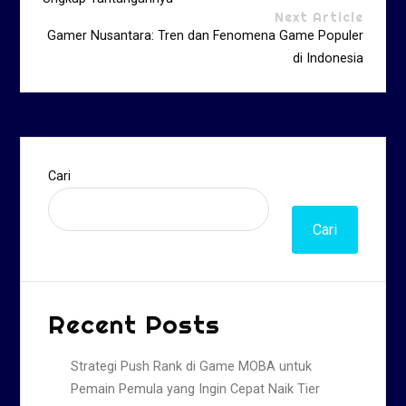
Next Article
Gamer Nusantara: Tren dan Fenomena Game Populer
di Indonesia
Cari
Cari
Recent Posts
Strategi Push Rank di Game MOBA untuk
Pemain Pemula yang Ingin Cepat Naik Tier