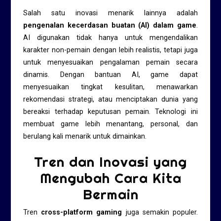
Salah satu inovasi menarik lainnya adalah
pengenalan kecerdasan buatan (AI) dalam game
.
AI digunakan tidak hanya untuk mengendalikan
karakter non-pemain dengan lebih realistis, tetapi juga
untuk menyesuaikan pengalaman pemain secara
dinamis. Dengan bantuan AI, game dapat
menyesuaikan tingkat kesulitan, menawarkan
rekomendasi strategi, atau menciptakan dunia yang
bereaksi terhadap keputusan pemain. Teknologi ini
membuat game lebih menantang, personal, dan
berulang kali menarik untuk dimainkan.
Tren dan Inovasi yang
Mengubah Cara Kita
Bermain
Tren
cross-platform gaming
juga semakin populer.