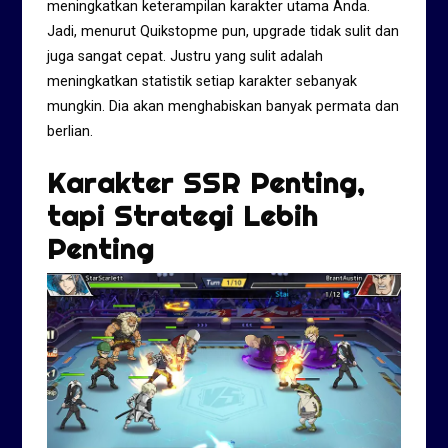
meningkatkan keterampilan karakter utama Anda.
Jadi, menurut Quikstopme pun, upgrade tidak sulit dan
juga sangat cepat. Justru yang sulit adalah
meningkatkan statistik setiap karakter sebanyak
mungkin. Dia akan menghabiskan banyak permata dan
berlian.
Karakter SSR Penting,
tapi Strategi Lebih
Penting