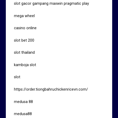
slot gacor gampang maxwin pragmatic play
mega wheel
casino online
slot bet 200
slot thailand
kamboja slot
slot
https://order.tiongbahruchickenricevn.com/
medusa 88
medusa88