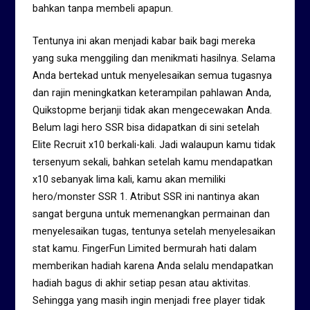
bahkan tanpa membeli apapun.
Tentunya ini akan menjadi kabar baik bagi mereka
yang suka menggiling dan menikmati hasilnya. Selama
Anda bertekad untuk menyelesaikan semua tugasnya
dan rajin meningkatkan keterampilan pahlawan Anda,
Quikstopme berjanji tidak akan mengecewakan Anda.
Belum lagi hero SSR bisa didapatkan di sini setelah
Elite Recruit x10 berkali-kali. Jadi walaupun kamu tidak
tersenyum sekali, bahkan setelah kamu mendapatkan
x10 sebanyak lima kali, kamu akan memiliki
hero/monster SSR 1. Atribut SSR ini nantinya akan
sangat berguna untuk memenangkan permainan dan
menyelesaikan tugas, tentunya setelah menyelesaikan
stat kamu. FingerFun Limited bermurah hati dalam
memberikan hadiah karena Anda selalu mendapatkan
hadiah bagus di akhir setiap pesan atau aktivitas.
Sehingga yang masih ingin menjadi free player tidak