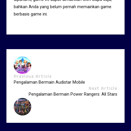
bahkan Anda yang belum pernah memainkan game
berbasis game ini.
Previous Article
Pengalaman Bermain Audistar Mobile
Next Article
Pengalaman Bermain Power Rangers: All Stars