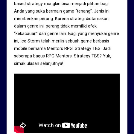
based strategy mungkin bisa menjadi pilihan bagi
Anda yang suka bermain game “tenang”. Jenis ini
memberikan perang. Karena strategi diutamakan
dalam genre ini, perang tidak memiliki efek
“kekacauan” dari genre lain. Bagi yang menyukai genre
ini, Ice Storm telah merilis sebuah game berbasis
mobile bernama Mentors RPG: Strategy TBS. Jadi
seberapa bagus RPG Mentors: Strategy TBS? Yuk,
simak ulasan selanjutnya!