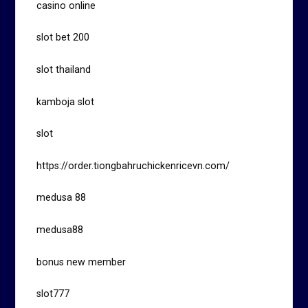
casino online
slot bet 200
slot thailand
kamboja slot
slot
https://order.tiongbahruchickenricevn.com/
medusa 88
medusa88
bonus new member
slot777