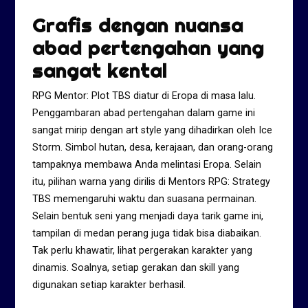
Grafis dengan nuansa
abad pertengahan yang
sangat kental
RPG Mentor: Plot TBS diatur di Eropa di masa lalu.
Penggambaran abad pertengahan dalam game ini
sangat mirip dengan art style yang dihadirkan oleh Ice
Storm. Simbol hutan, desa, kerajaan, dan orang-orang
tampaknya membawa Anda melintasi Eropa. Selain
itu, pilihan warna yang dirilis di Mentors RPG: Strategy
TBS memengaruhi waktu dan suasana permainan.
Selain bentuk seni yang menjadi daya tarik game ini,
tampilan di medan perang juga tidak bisa diabaikan.
Tak perlu khawatir, lihat pergerakan karakter yang
dinamis. Soalnya, setiap gerakan dan skill yang
digunakan setiap karakter berhasil.