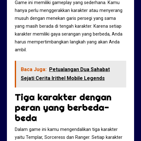
Game ini memiliki gameplay yang sederhana. Kamu
hanya perlu menggerakkan karakter atau menyerang
musuh dengan menekan garis persegi yang sama
yang masih berada di tengah karakter. Karena setiap
karakter memiliki gaya serangan yang berbeda, Anda
harus mempertimbangkan langkah yang akan Anda
ambil.
Baca Juga:
Petualangan Dua Sahabat
Sejati Cerita Irithel Mobile Legends
Tiga karakter dengan
peran yang berbeda-
beda
Dalam game ini kamu mengendalikan tiga karakter
yaitu Templar, Sorceress dan Ranger. Setiap karakter