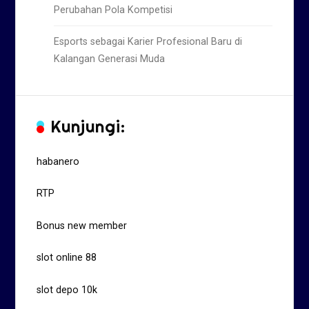
Perubahan Pola Kompetisi
Esports sebagai Karier Profesional Baru di
Kalangan Generasi Muda
Kunjungi:
habanero
RTP
Bonus new member
slot online 88
slot depo 10k