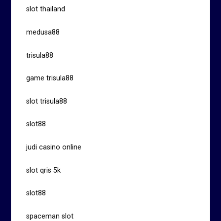
slot thailand
medusa88
trisula88
game trisula88
slot trisula88
slot88
judi casino online
slot qris 5k
slot88
spaceman slot