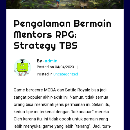
Pengalaman Bermain
Mentors RPG:
Strategy TBS
By -
admin
Posted on
04/04/2023
Posted in
Uncategorized
Game bergenre MOBA dan Battle Royale bisa jadi
sangat populer akhir-akhir ini. Namun, tidak semua
orang bisa menikmati jenis permainan ini. Selain itu,
kedua tipe ini terkenal dengan “kekacauan” mereka.
Oleh karena itu, ini tidak cocok untuk pemain yang
lebih menyukai game yang lebih “tenang”. Jadi, turn-