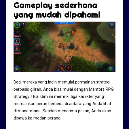
Gameplay sederhana
yang mudah dipahami
Bagi mereka yang ingin memulai permainan strategi
berbasis giliran, Anda bisa mulai dengan Mentors RPG:
Strategy TBS. Gim ini memiliki tiga karakter yang
memainkan peran berbeda di antara yang Anda lihat
di mana-mana. Setelah menerima pesan, Anda akan
dibawa ke medan perang.