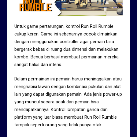
Untuk game pertarungan, kontrol Run Roll Rumble
cukup keren. Game ini sebenarnya cocok dimainkan
dengan menggunakan controller agar pemain bisa
bergerak bebas di ruang dua dimensi dan melakukan
kombo. Benua berhasil membuat permainan mereka
sangat halus dan intens.
Dalam permainan ini pemain harus meninggalkan atau
menghabisi lawan dengan kombinasi pukulan dan alat
lain yang dapat digunakan pemain. Ada jenis power-up
yang muncul secara acak dan pemain bisa
mendapatkannya. Kontrol lompatan ganda dan
platform yang luar biasa membuat Run Roll Rumble
tampak seperti orang yang tidak punya otak.