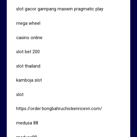
slot gacor gampang maxwin pragmatic play
mega wheel
casino online
slot bet 200
slot thailand
kamboja slot
slot
https://order.tiongbahruchickenricevn.com/
medusa 88