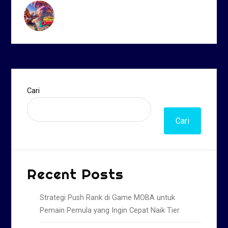
Cari
Cari
Recent Posts
Strategi Push Rank di Game MOBA untuk
Pemain Pemula yang Ingin Cepat Naik Tier