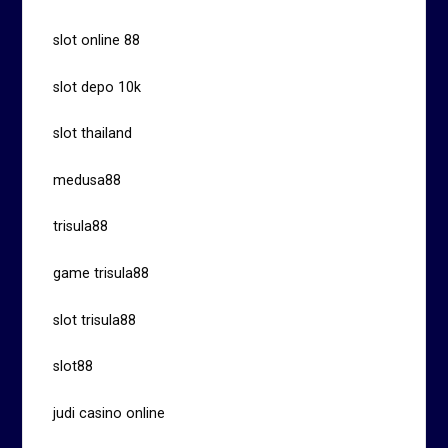
slot online 88
slot depo 10k
slot thailand
medusa88
trisula88
game trisula88
slot trisula88
slot88
judi casino online