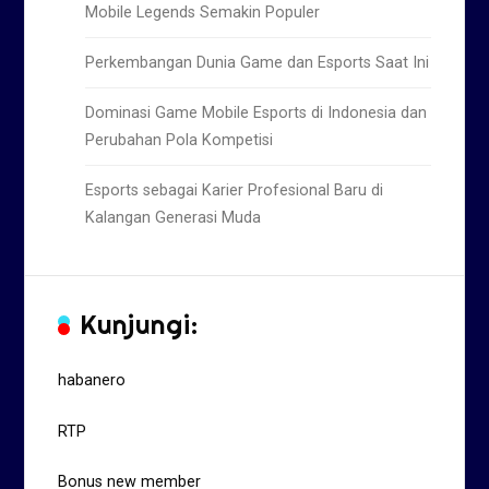
Mobile Legends Semakin Populer
Perkembangan Dunia Game dan Esports Saat Ini
Dominasi Game Mobile Esports di Indonesia dan
Perubahan Pola Kompetisi
Esports sebagai Karier Profesional Baru di
Kalangan Generasi Muda
Kunjungi:
habanero
RTP
Bonus new member