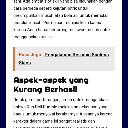
seni. Ada empat slot skill yang bisa digunakan dengan
cara berbeda seperti kejutan listrik untuk
melumpuhkan musuh atau bola api untuk memukul
mundur musuh. Permainan menjadi lebih kacau
karena Anda harus bertarung melawan musuh untuk
menggunakan skill ini.
Baca Juga:
Pengalaman Bermain Sunless
Skies
Aspek-aspek yang
Kurang Berhasil
Untuk game pertarungan, aman untuk mengatakan
bahwa Run Roll Rumble melakukan pekerjaan yang
bagus untuk menyukai karakternya. Alasannya karena
karakter dalam game ini sangat realistis dan