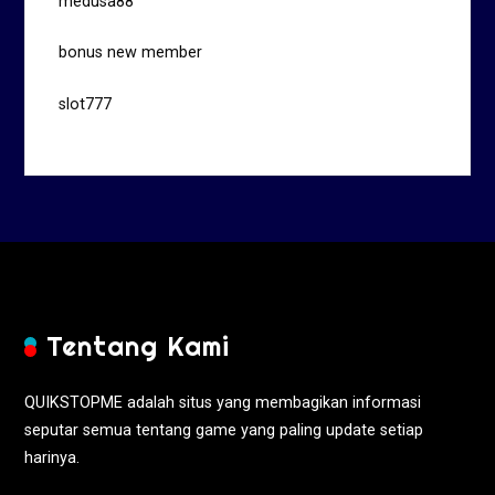
medusa88
bonus new member
slot777
Tentang Kami
QUIKSTOPME adalah situs yang membagikan informasi
seputar semua tentang game yang paling update setiap
harinya.