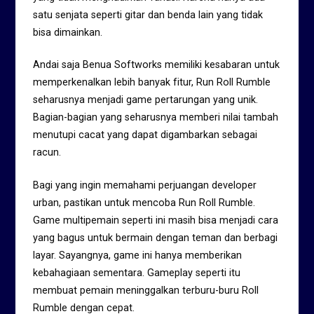
satu senjata seperti gitar dan benda lain yang tidak
bisa dimainkan.
Andai saja Benua Softworks memiliki kesabaran untuk
memperkenalkan lebih banyak fitur, Run Roll Rumble
seharusnya menjadi game pertarungan yang unik.
Bagian-bagian yang seharusnya memberi nilai tambah
menutupi cacat yang dapat digambarkan sebagai
racun.
Bagi yang ingin memahami perjuangan developer
urban, pastikan untuk mencoba Run Roll Rumble.
Game multipemain seperti ini masih bisa menjadi cara
yang bagus untuk bermain dengan teman dan berbagi
layar. Sayangnya, game ini hanya memberikan
kebahagiaan sementara. Gameplay seperti itu
membuat pemain meninggalkan terburu-buru Roll
Rumble dengan cepat.