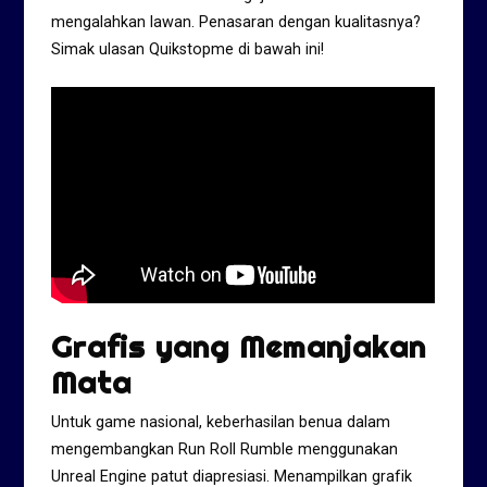
mengalahkan lawan. Penasaran dengan kualitasnya?
Simak ulasan Quikstopme di bawah ini!
Grafis yang Memanjakan
Mata
Untuk game nasional, keberhasilan benua dalam
mengembangkan Run Roll Rumble menggunakan
Unreal Engine patut diapresiasi. Menampilkan grafik