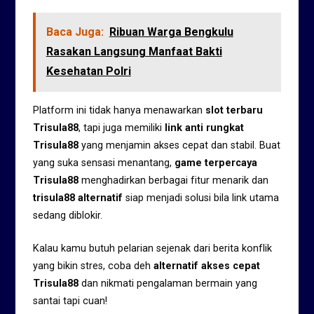
Baca Juga:
Ribuan Warga Bengkulu
Rasakan Langsung Manfaat Bakti
Kesehatan Polri
Platform ini tidak hanya menawarkan
slot terbaru
Trisula88
, tapi juga memiliki
link anti rungkat
Trisula88
yang menjamin akses cepat dan stabil. Buat
yang suka sensasi menantang,
game terpercaya
Trisula88
menghadirkan berbagai fitur menarik dan
trisula88 alternatif
siap menjadi solusi bila link utama
sedang diblokir.
Kalau kamu butuh pelarian sejenak dari berita konflik
yang bikin stres, coba deh
alternatif akses cepat
Trisula88
dan nikmati pengalaman bermain yang
santai tapi cuan!