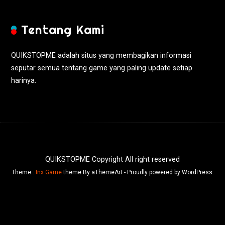
Tentang Kami
QUIKSTOPME adalah situs yang membagikan informasi
seputar semua tentang game yang paling update setiap
harinya.
QUIKSTOPME Copyright All right reserved
Theme :
Inx Game
theme By aThemeArt - Proudly powered by WordPress.