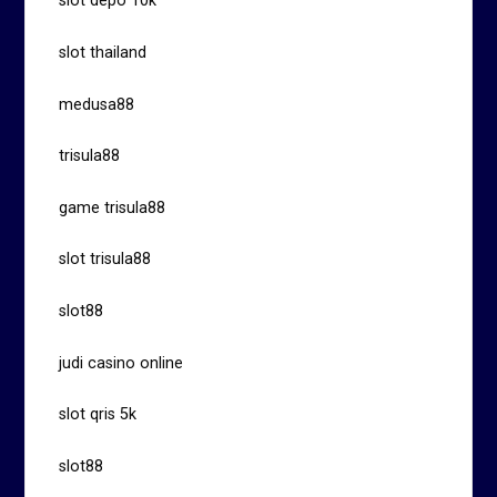
slot depo 10k
slot thailand
medusa88
trisula88
game trisula88
slot trisula88
slot88
judi casino online
slot qris 5k
slot88