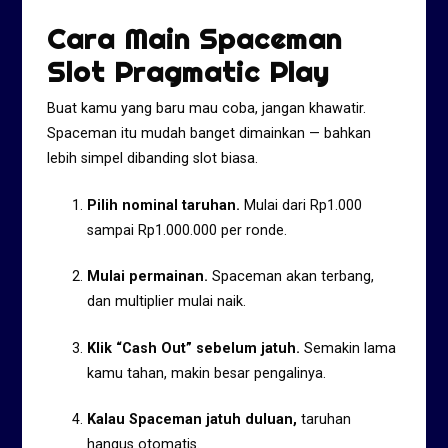
Cara Main Spaceman
Slot Pragmatic Play
Buat kamu yang baru mau coba, jangan khawatir.
Spaceman itu mudah banget dimainkan — bahkan
lebih simpel dibanding slot biasa.
Pilih nominal taruhan.
Mulai dari Rp1.000
sampai Rp1.000.000 per ronde.
Mulai permainan.
Spaceman akan terbang,
dan multiplier mulai naik.
Klik “Cash Out” sebelum jatuh.
Semakin lama
kamu tahan, makin besar pengalinya.
Kalau Spaceman jatuh duluan,
taruhan
hangus otomatis.