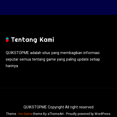
Tentang Kami
QUIKSTOPME adalah situs yang membagikan informasi
seputar semua tentang game yang paling update setiap
harinya.
QUIKSTOPME Copyright All right reserved
Theme :
Inx Game
theme By aThemeArt - Proudly powered by WordPress.