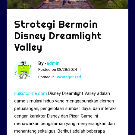
Strategi Bermain
Disney Dreamlight
Valley
By -
admin
Posted on
08/28/2024
Posted in
Uncategorized
quikstopme.com
Disney Dreamlight Valley adalah
game simulasi hidup yang menggabungkan elemen
petualangan, pengelolaan sumber daya, dan interaksi
dengan karakter Disney dan Pixar. Game ini
menawarkan pengalaman yang menyenangkan dan
menantang sekaligus. Berikut adalah beberapa