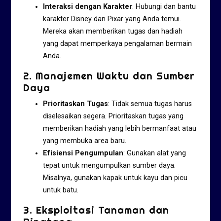
Interaksi dengan Karakter
: Hubungi dan bantu
karakter Disney dan Pixar yang Anda temui.
Mereka akan memberikan tugas dan hadiah
yang dapat memperkaya pengalaman bermain
Anda.
2. Manajemen Waktu dan Sumber
Daya
Prioritaskan Tugas
: Tidak semua tugas harus
diselesaikan segera. Prioritaskan tugas yang
memberikan hadiah yang lebih bermanfaat atau
yang membuka area baru.
Efisiensi Pengumpulan
: Gunakan alat yang
tepat untuk mengumpulkan sumber daya.
Misalnya, gunakan kapak untuk kayu dan picu
untuk batu.
3. Eksploitasi Tanaman dan