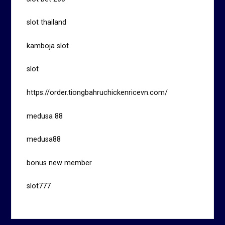
slot thailand
kamboja slot
slot
https://order.tiongbahruchickenricevn.com/
medusa 88
medusa88
bonus new member
slot777