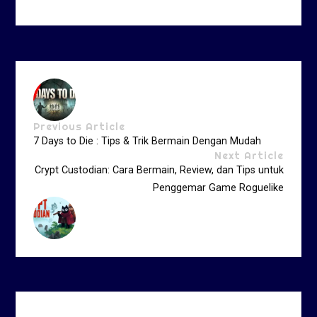
Previous Article
7 Days to Die : Tips & Trik Bermain Dengan Mudah
Next Article
Crypt Custodian: Cara Bermain, Review, dan Tips untuk
Penggemar Game Roguelike