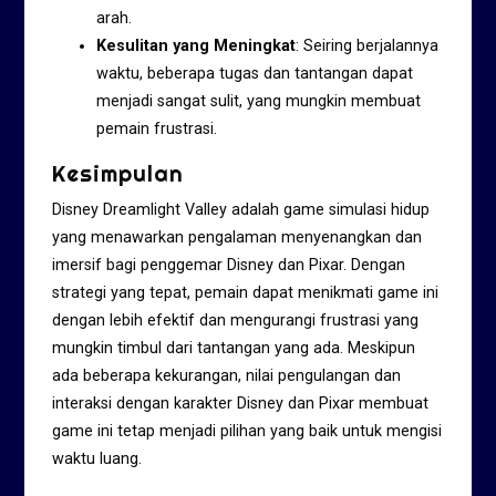
arah.
Kesulitan yang Meningkat
: Seiring berjalannya
waktu, beberapa tugas dan tantangan dapat
menjadi sangat sulit, yang mungkin membuat
pemain frustrasi.
Kesimpulan
Disney Dreamlight Valley adalah game simulasi hidup
yang menawarkan pengalaman menyenangkan dan
imersif bagi penggemar Disney dan Pixar. Dengan
strategi yang tepat, pemain dapat menikmati game ini
dengan lebih efektif dan mengurangi frustrasi yang
mungkin timbul dari tantangan yang ada. Meskipun
ada beberapa kekurangan, nilai pengulangan dan
interaksi dengan karakter Disney dan Pixar membuat
game ini tetap menjadi pilihan yang baik untuk mengisi
waktu luang.