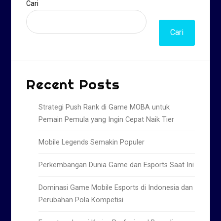
Cari
Cari
Recent Posts
Strategi Push Rank di Game MOBA untuk
Pemain Pemula yang Ingin Cepat Naik Tier
Mobile Legends Semakin Populer
Perkembangan Dunia Game dan Esports Saat Ini
Dominasi Game Mobile Esports di Indonesia dan
Perubahan Pola Kompetisi