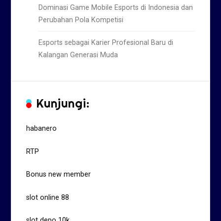
Dominasi Game Mobile Esports di Indonesia dan
Perubahan Pola Kompetisi
Esports sebagai Karier Profesional Baru di
Kalangan Generasi Muda
Kunjungi:
habanero
RTP
Bonus new member
slot online 88
slot depo 10k