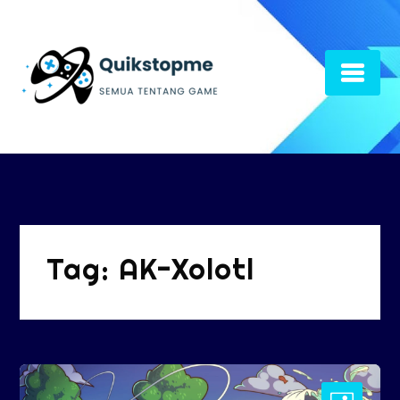
Skip
to
content
Tag:
AK-Xolotl