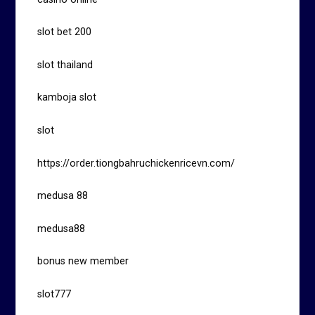
slot bet 200
slot thailand
kamboja slot
slot
https://order.tiongbahruchickenricevn.com/
medusa 88
medusa88
bonus new member
slot777