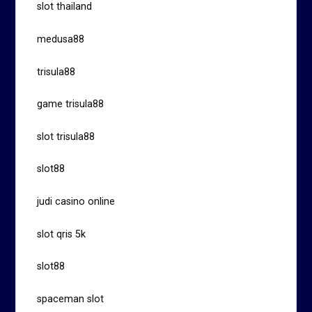
slot thailand
medusa88
trisula88
game trisula88
slot trisula88
slot88
judi casino online
slot qris 5k
slot88
spaceman slot