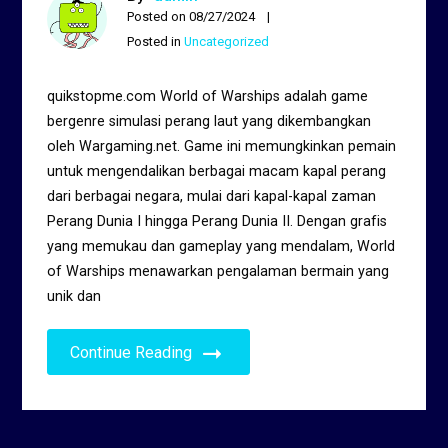
Posted on
08/27/2024
Posted in
Uncategorized
quikstopme.com World of Warships adalah game
bergenre simulasi perang laut yang dikembangkan
oleh Wargaming.net. Game ini memungkinkan pemain
untuk mengendalikan berbagai macam kapal perang
dari berbagai negara, mulai dari kapal-kapal zaman
Perang Dunia I hingga Perang Dunia II. Dengan grafis
yang memukau dan gameplay yang mendalam, World
of Warships menawarkan pengalaman bermain yang
unik dan
Continue Reading