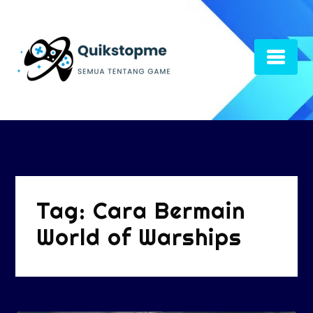
Skip
to
content
Tag:
Cara Bermain
World of Warships