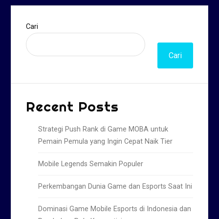
Cari
Cari
Recent Posts
Strategi Push Rank di Game MOBA untuk
Pemain Pemula yang Ingin Cepat Naik Tier
Mobile Legends Semakin Populer
Perkembangan Dunia Game dan Esports Saat Ini
Dominasi Game Mobile Esports di Indonesia dan