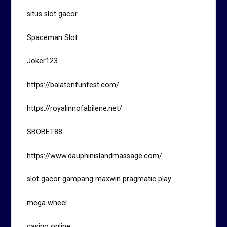
situs slot gacor
Spaceman Slot
Joker123
https://balatonfunfest.com/
https://royalinnofabilene.net/
SBOBET88
https://www.dauphinislandmassage.com/
slot gacor gampang maxwin pragmatic play
mega wheel
casino online