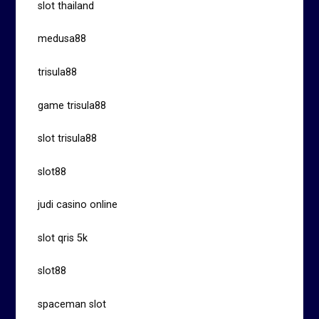
slot thailand
medusa88
trisula88
game trisula88
slot trisula88
slot88
judi casino online
slot qris 5k
slot88
spaceman slot