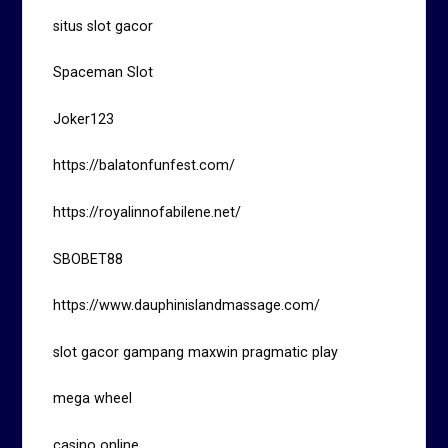
situs slot gacor
Spaceman Slot
Joker123
https://balatonfunfest.com/
https://royalinnofabilene.net/
SBOBET88
https://www.dauphinislandmassage.com/
slot gacor gampang maxwin pragmatic play
mega wheel
casino online