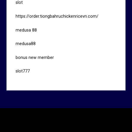
slot
https://order.tiongbahruchickenricevn.com/
medusa 88
medusa88
bonus new member
slot777