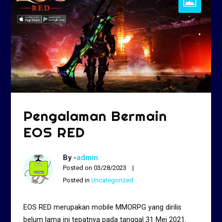
Pengalaman Bermain
EOS RED
By -
admin
Posted on
03/28/2023
Posted in
Uncategorized
EOS RED merupakan mobile MMORPG yang dirilis
belum lama ini tepatnya pada tanggal 31 Mei 2021.