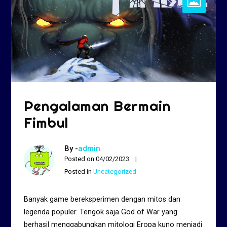
Pengalaman Bermain
Fimbul
By -
admin
Posted on
04/02/2023
Posted in
Uncategorized
Banyak game bereksperimen dengan mitos dan
legenda populer. Tengok saja God of War yang
berhasil menggabungkan mitologi Eropa kuno menjadi