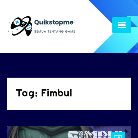
Skip
to
content
Tag:
Fimbul