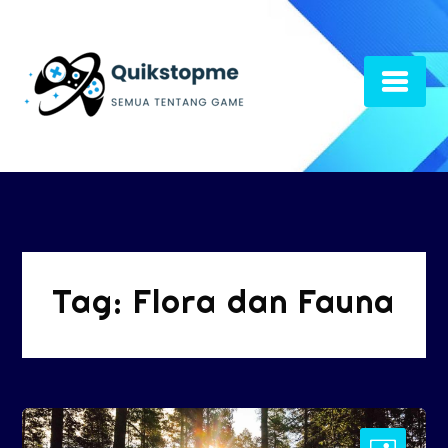
Skip
to
content
Tag:
Flora dan Fauna