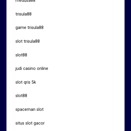
medusa88
trisula88
game trisula88
slot trisula88
slot88
judi casino online
slot qris 5k
slot88
spaceman slot
situs slot gacor