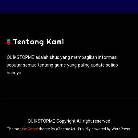
Tentang Kami
QUIKSTOPME adalah situs yang membagikan informasi
seputar semua tentang game yang paling update setiap
harinya.
QUIKSTOPME Copyright All right reserved
Theme :
Inx Game
theme By aThemeArt - Proudly powered by WordPress.