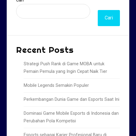
Cari
Cari
Recent Posts
Strategi Push Rank di Game MOBA untuk
Pemain Pemula yang Ingin Cepat Naik Tier
Mobile Legends Semakin Populer
Perkembangan Dunia Game dan Esports Saat Ini
Dominasi Game Mobile Esports di Indonesia dan
Perubahan Pola Kompetisi
Esports sebagai Karier Profesional Baru di