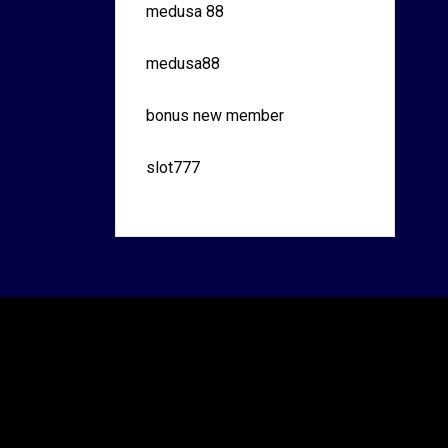
medusa 88
medusa88
bonus new member
slot777