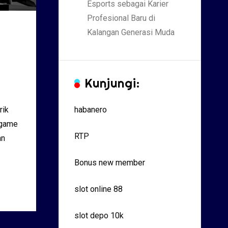
Esports sebagai Karier
Profesional Baru di
Kalangan Generasi Muda
Kunjungi:
habanero
rik
 game
RTP
an
Bonus new member
slot online 88
slot depo 10k