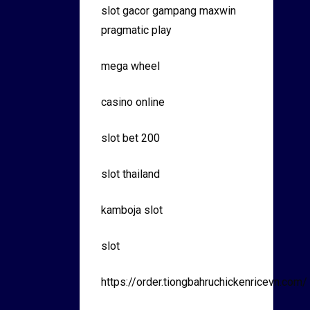
slot gacor gampang maxwin
pragmatic play
mega wheel
casino online
slot bet 200
slot thailand
kamboja slot
slot
https://order.tiongbahruchickenricevn.com/