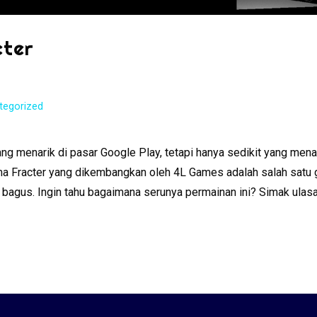
cter
tegorized
 menarik di pasar Google Play, tetapi hanya sedikit yang mena
ama Fracter yang dikembangkan oleh 4L Games adalah salah satu
g bagus. Ingin tahu bagaimana serunya permainan ini? Simak ulas