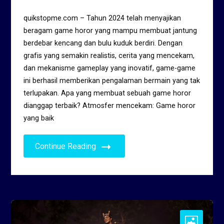
quikstopme.com – Tahun 2024 telah menyajikan
beragam game horor yang mampu membuat jantung
berdebar kencang dan bulu kuduk berdiri. Dengan
grafis yang semakin realistis, cerita yang mencekam,
dan mekanisme gameplay yang inovatif, game-game
ini berhasil memberikan pengalaman bermain yang tak
terlupakan. Apa yang membuat sebuah game horor
dianggap terbaik? Atmosfer mencekam: Game horor
yang baik
Continue Reading