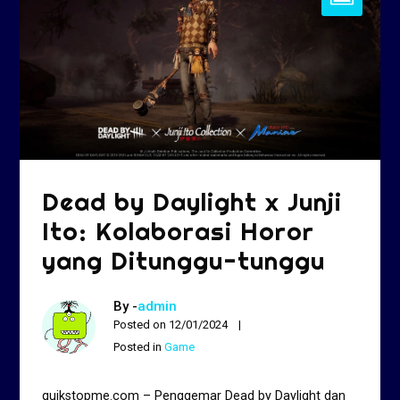
Dead by Daylight x Junji
Ito: Kolaborasi Horor
yang Ditunggu-tunggu
By -
admin
Posted on
12/01/2024
Posted in
Game
quikstopme.com – Penggemar Dead by Daylight dan