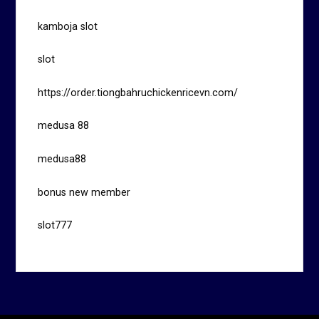
kamboja slot
slot
https://order.tiongbahruchickenricevn.com/
medusa 88
medusa88
bonus new member
slot777