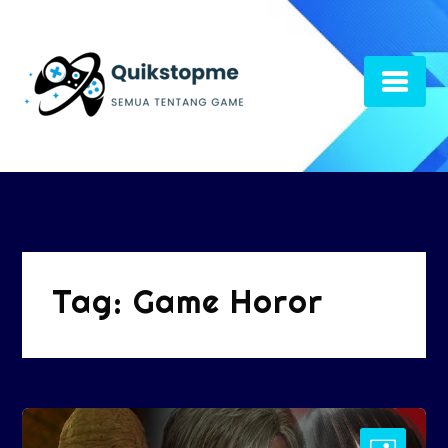
Skip
to
content
Tag:
Game Horor