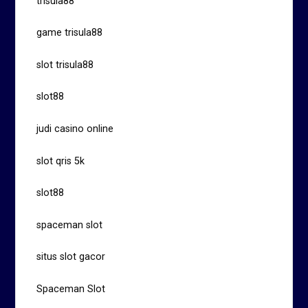
trisula88
game trisula88
slot trisula88
slot88
judi casino online
slot qris 5k
slot88
spaceman slot
situs slot gacor
Spaceman Slot