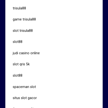
trisula88
game trisula88
slot trisula88
slot88
judi casino online
slot qris 5k
slot88
spaceman slot
situs slot gacor