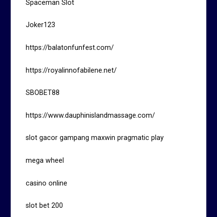
Spaceman Slot
Joker123
https://balatonfunfest.com/
https://royalinnofabilene.net/
SBOBET88
https://www.dauphinislandmassage.com/
slot gacor gampang maxwin pragmatic play
mega wheel
casino online
slot bet 200