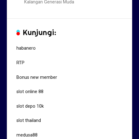
Kalangan Generasi Muda
Kunjungi:
habanero
RTP
Bonus new member
slot online 88
slot depo 10k
slot thailand
medusa88