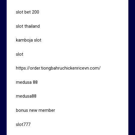
slot bet 200
slot thailand
kamboja slot
slot
https://order.tiongbahruchickenricevn.com/
medusa 88
medusa88
bonus new member
slot777