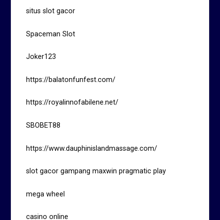
situs slot gacor
Spaceman Slot
Joker123
https://balatonfunfest.com/
https://royalinnofabilene.net/
SBOBET88
https://www.dauphinislandmassage.com/
slot gacor gampang maxwin pragmatic play
mega wheel
casino online