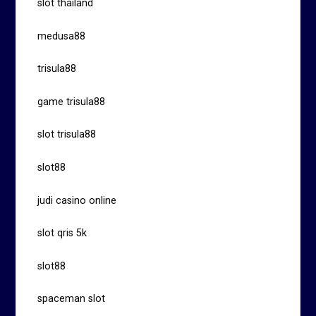
slot thailand
medusa88
trisula88
game trisula88
slot trisula88
slot88
judi casino online
slot qris 5k
slot88
spaceman slot