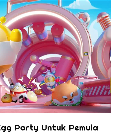
 Egg Party Untuk Pemula