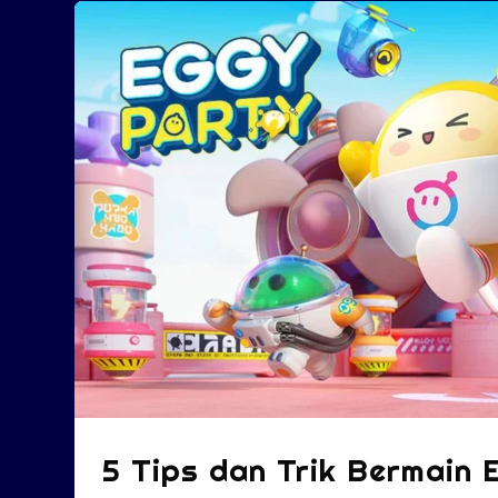
5 Tips dan Trik Bermain