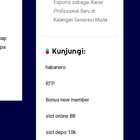
Esports sebagai Karier
Profesional Baru di
Kalangan Generasi Muda
iap
apa
Kunjungi:
habanero
RTP
Bonus new member
slot online 88
slot depo 10k