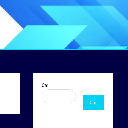
Cari
Cari