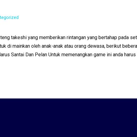
tegorized
eng takeshi yang memberikan rintangan yang bertahap pada set
ntuk di mainkan oleh anak-anak atau orang dewasa, berikut beber
. Harus Santai Dan Pelan Untuk memenangkan game ini anda harus