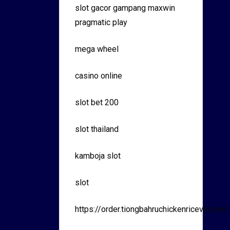
slot gacor gampang maxwin
pragmatic play
mega wheel
casino online
slot bet 200
slot thailand
kamboja slot
slot
https://order.tiongbahruchickenricevn.com/