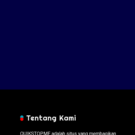
Tentang Kami
QUIKSTOPME adalah situs yang membagikan