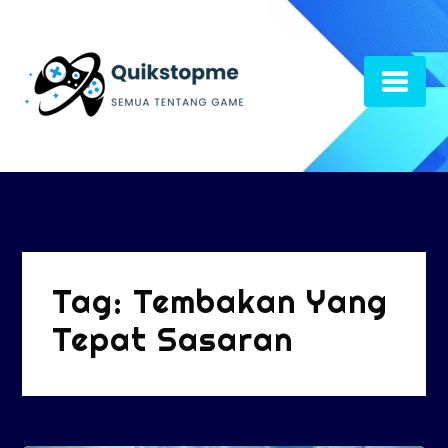
Skip
to
content
Tag:
Tembakan Yang
Tepat Sasaran