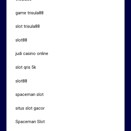
game trisula88
slot trisula88
slot88
judi casino online
slot qris 5k
slot88
spaceman slot
situs slot gacor
Spaceman Slot