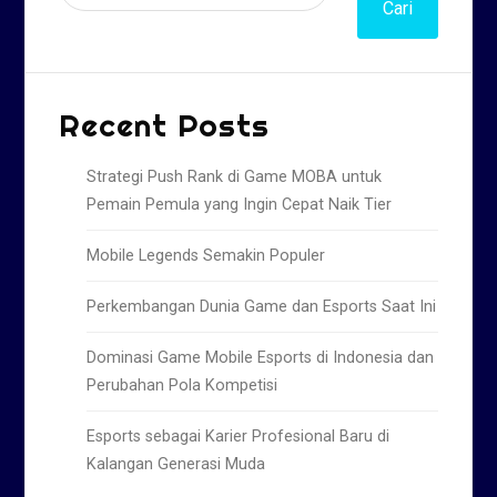
Cari
Recent Posts
Strategi Push Rank di Game MOBA untuk
Pemain Pemula yang Ingin Cepat Naik Tier
Mobile Legends Semakin Populer
Perkembangan Dunia Game dan Esports Saat Ini
Dominasi Game Mobile Esports di Indonesia dan
Perubahan Pola Kompetisi
Esports sebagai Karier Profesional Baru di
Kalangan Generasi Muda