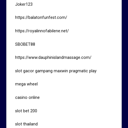
Joker123
https://balatonfunfest.com/
https://royalinnofabilene.net/
SBOBET88
https://www.dauphinislandmassage.com/
slot gacor gampang maxwin pragmatic play
mega wheel
casino online
slot bet 200
slot thailand