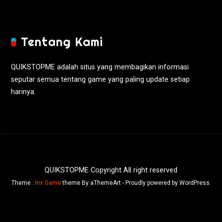
Tentang Kami
QUIKSTOPME adalah situs yang membagikan informasi
seputar semua tentang game yang paling update setiap
harinya.
QUIKSTOPME Copyright All right reserved
Theme :
Inx Game
theme By aThemeArt - Proudly powered by WordPress.