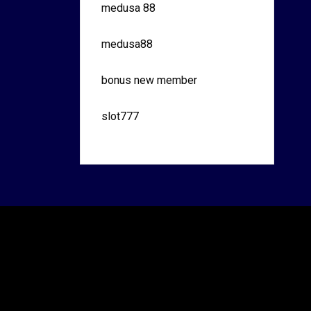
medusa 88
medusa88
bonus new member
slot777