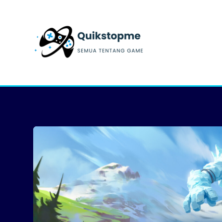
Skip
to
content