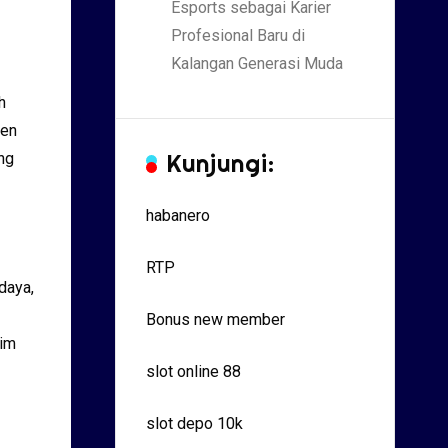
Esports sebagai Karier
Profesional Baru di
Kalangan Generasi Muda
h
men
Kunjungi:
ng
habanero
RTP
daya,
Bonus new member
tim
slot online 88
slot depo 10k