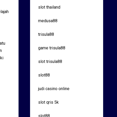
slot thailand
lajah
medusa88
trisula88
atu
game trisula88
n
ki
slot trisula88
slot88
judi casino online
slot qris 5k
slot88