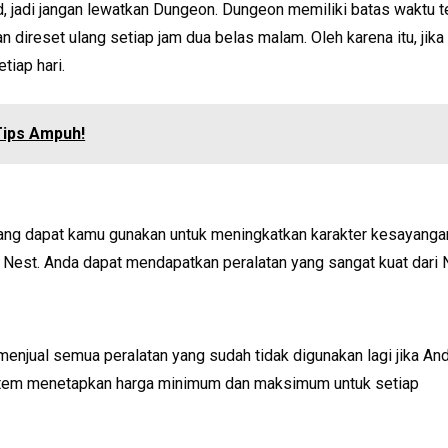
d, jadi jangan lewatkan Dungeon. Dungeon memiliki batas waktu t
n direset ulang setiap jam dua belas malam. Oleh karena itu, jik
tiap hari.
Tips Ampuh!
 yang dapat kamu gunakan untuk meningkatkan karakter kesayang
id Nest. Anda dapat mendapatkan peralatan yang sangat kuat dari 
jual semua peralatan yang sudah tidak digunakan lagi jika An
stem menetapkan harga minimum dan maksimum untuk setiap