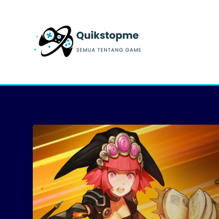
Skip
to
content