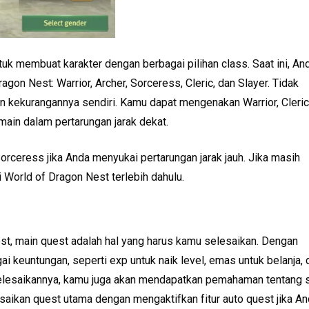
k membuat karakter dengan berbagai pilihan class. Saat ini, An
gon Nest: Warrior, Archer, Sorceress, Cleric, dan Slayer. Tidak
an kekurangannya sendiri. Kamu dapat mengenakan Warrior, Cleric
main dalam pertarungan jarak dekat.
rceress jika Anda menyukai pertarungan jarak jauh. Jika masih
i World of Dragon Nest terlebih dahulu.
, main quest adalah hal yang harus kamu selesaikan. Dengan
keuntungan, seperti exp untuk naik level, emas untuk belanja, 
yelesaikannya, kamu juga akan mendapatkan pemahaman tentang s
aikan quest utama dengan mengaktifkan fitur auto quest jika A