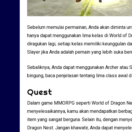
Sebelum memulai permainan, Anda akan diminta untu
hanya dapat menggunakan lima kelas di World of Dra
diragukan lagi, setiap kelas memiliki keunggulan d
Slayer jika Anda adalah pemain yang lebih suka ber
Sebaliknya, Anda dapat menggunakan Archer atau So
bingung, baca penjelasan tentang lima class awal d
Quest
Dalam game MMORPG seperti World of Dragon Nest
menyelesaikannya, kamu akan mendapatkan berbagai 
item yang sangat berguna. Selain itu, dengan men
Dragon Nest. Jangan khawatir, Anda dapat menyeles