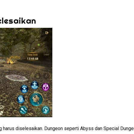
lesaikan
g harus diselesaikan. Dungeon seperti Abyss dan Special Dung