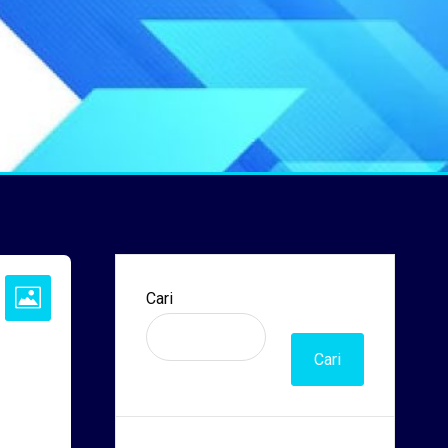
Cari
Cari