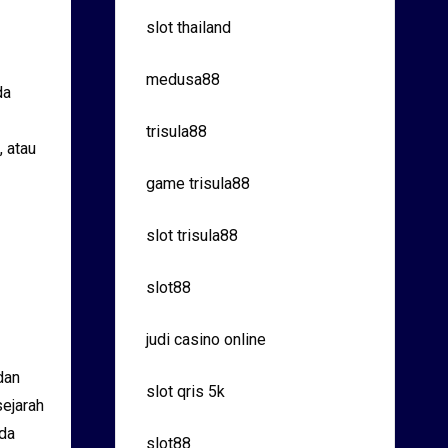
slot thailand
medusa88
da
trisula88
, atau
game trisula88
slot trisula88
slot88
judi casino online
dan
slot qris 5k
ejarah
nda
slot88