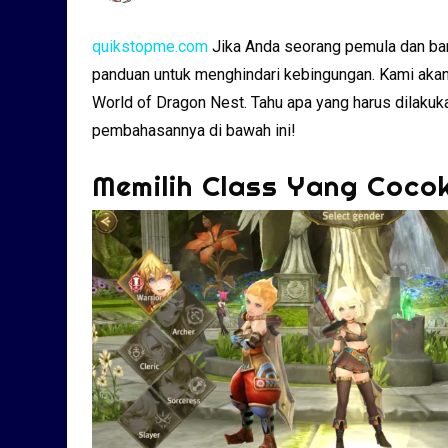
quikstopme.com
Jika Anda seorang pemula dan ba
panduan untuk menghindari kebingungan. Kami aka
World of Dragon Nest. Tahu apa yang harus dilakuk
pembahasannya di bawah ini!
Memilih Class Yang Coco