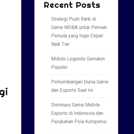
Recent Posts
Strategi Push Rank di
Game MOBA untuk Pemain
Pemula yang Ingin Cepat
Naik Tier
Mobile Legends Semakin
Populer
Perkembangan Dunia Game
gi
dan Esports Saat Ini
Dominasi Game Mobile
Esports di Indonesia dan
Perubahan Pola Kompetisi