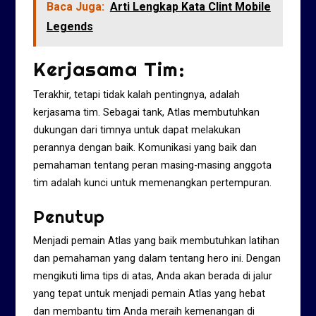
Baca Juga:
Arti Lengkap Kata Clint Mobile
Legends
Kerjasama Tim:
Terakhir, tetapi tidak kalah pentingnya, adalah
kerjasama tim. Sebagai tank, Atlas membutuhkan
dukungan dari timnya untuk dapat melakukan
perannya dengan baik. Komunikasi yang baik dan
pemahaman tentang peran masing-masing anggota
tim adalah kunci untuk memenangkan pertempuran.
Penutup
Menjadi pemain Atlas yang baik membutuhkan latihan
dan pemahaman yang dalam tentang hero ini. Dengan
mengikuti lima tips di atas, Anda akan berada di jalur
yang tepat untuk menjadi pemain Atlas yang hebat
dan membantu tim Anda meraih kemenangan di