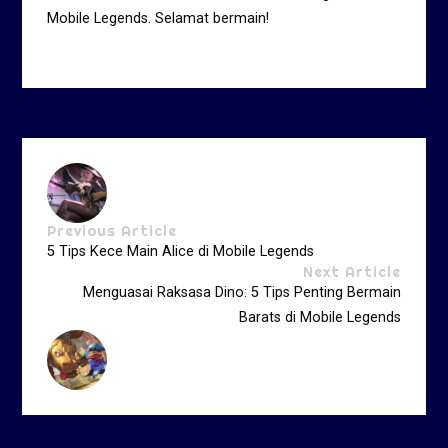
Mobile Legends. Selamat bermain!
Previous Article
5 Tips Kece Main Alice di Mobile Legends
Next Article
Menguasai Raksasa Dino: 5 Tips Penting Bermain
Barats di Mobile Legends