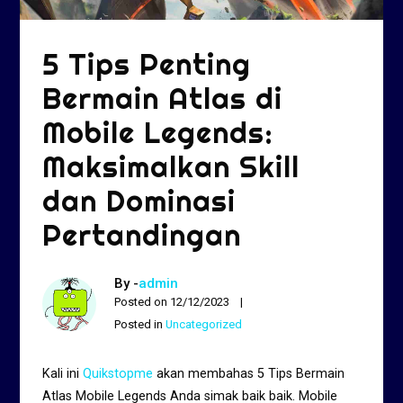
5 Tips Penting
Bermain Atlas di
Mobile Legends:
Maksimalkan Skill
dan Dominasi
Pertandingan
By -
admin
Posted on
12/12/2023
Posted in
Uncategorized
Kali ini
Quikstopme
akan membahas 5 Tips Bermain
Atlas Mobile Legends Anda simak baik baik. Mobile