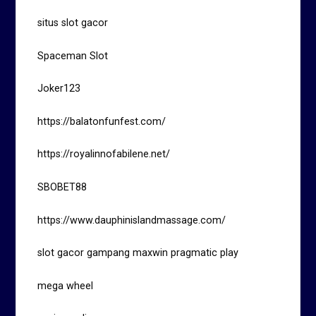
situs slot gacor
Spaceman Slot
Joker123
https://balatonfunfest.com/
https://royalinnofabilene.net/
SBOBET88
https://www.dauphinislandmassage.com/
slot gacor gampang maxwin pragmatic play
mega wheel