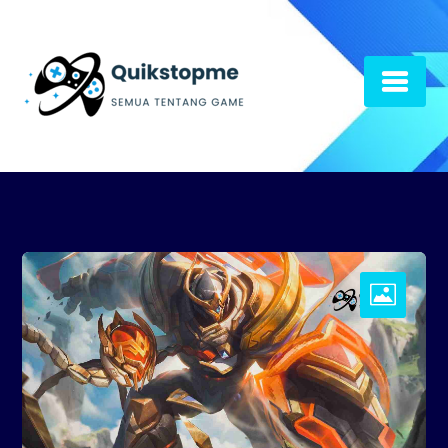
Skip
to
content