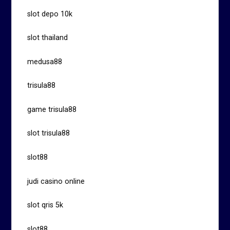
slot depo 10k
slot thailand
medusa88
trisula88
game trisula88
slot trisula88
slot88
judi casino online
slot qris 5k
slot88