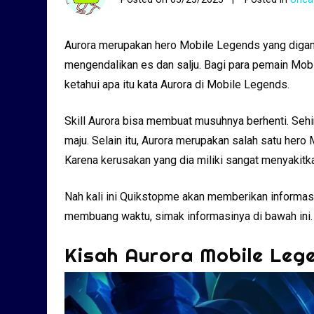
Aurora merupakan hero Mobile Legends yang digam
mengendalikan es dan salju. Bagi para pemain Mobil
ketahui apa itu kata Aurora di Mobile Legends.
Skill Aurora bisa membuat musuhnya berhenti. Seh
maju. Selain itu, Aurora merupakan salah satu her
Karena kerusakan yang dia miliki sangat menyakitk
Nah kali ini Quikstopme akan memberikan informas
membuang waktu, simak informasinya di bawah ini.
Kisah Aurora Mobile Leg