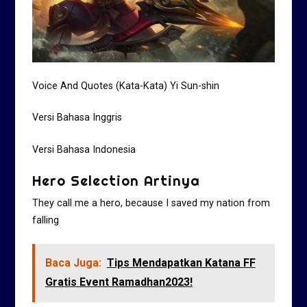
Voice And Quotes (Kata-Kata) Yi Sun-shin
Versi Bahasa Inggris
Versi Bahasa Indonesia
Hero Selection Artinya
They call me a hero, because I saved my nation from
falling
Baca Juga:
Tips Mendapatkan Katana FF
Gratis Event Ramadhan2023!