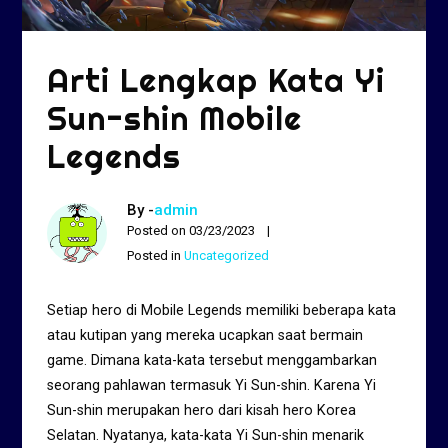
Arti Lengkap Kata Yi
Sun-shin Mobile
Legends
By -
admin
Posted on
03/23/2023
Posted in
Uncategorized
Setiap hero di Mobile Legends memiliki beberapa kata
atau kutipan yang mereka ucapkan saat bermain
game. Dimana kata-kata tersebut menggambarkan
seorang pahlawan termasuk Yi Sun-shin. Karena Yi
Sun-shin merupakan hero dari kisah hero Korea
Selatan. Nyatanya, kata-kata Yi Sun-shin menarik