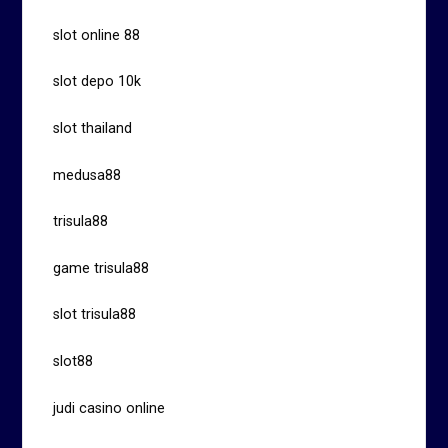
slot online 88
slot depo 10k
slot thailand
medusa88
trisula88
game trisula88
slot trisula88
slot88
judi casino online