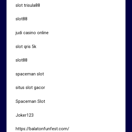
slot trisula88
slot88
judi casino online
slot qris 5k
slot88
spaceman slot
situs slot gacor
Spaceman Slot
Joker123
https://balatonfunfest.com/