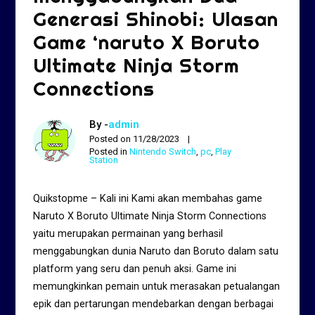
Generasi Shinobi: Ulasan
Game ‘naruto X Boruto
Ultimate Ninja Storm
Connections
By -
admin
Posted on
11/28/2023
Posted in
Nintendo Switch
,
pc
,
Play
Station
Quikstopme – Kali ini Kami akan membahas game
Naruto X Boruto Ultimate Ninja Storm Connections
yaitu merupakan permainan yang berhasil
menggabungkan dunia Naruto dan Boruto dalam satu
platform yang seru dan penuh aksi. Game ini
memungkinkan pemain untuk merasakan petualangan
epik dan pertarungan mendebarkan dengan berbagai