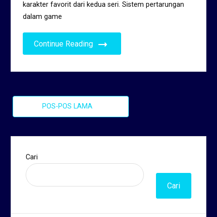
karakter favorit dari kedua seri. Sistem pertarungan
dalam game
Continue Reading
Navigasi
POS-POS LAMA
pos
Cari
Cari