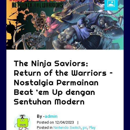
The Ninja Saviors:
Return of the Warriors –
Nostalgia Permainan
Beat ‘em Up dengan
Sentuhan Modern
By -
admin
Posted on
12/04/2023
Posted in
Nintendo Switch
,
pc
,
Play