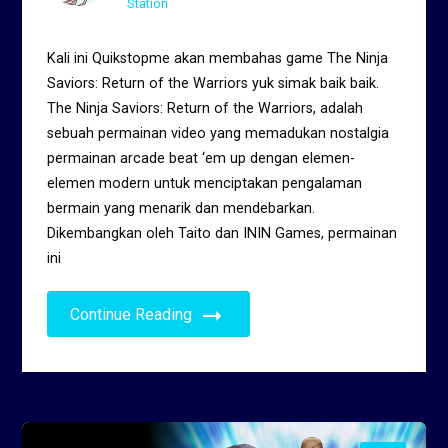
Station
Kali ini Quikstopme akan membahas game The Ninja
Saviors: Return of the Warriors yuk simak baik baik.
The Ninja Saviors: Return of the Warriors, adalah
sebuah permainan video yang memadukan nostalgia
permainan arcade beat ‘em up dengan elemen-
elemen modern untuk menciptakan pengalaman
bermain yang menarik dan mendebarkan.
Dikembangkan oleh Taito dan ININ Games, permainan
ini
Continue Reading