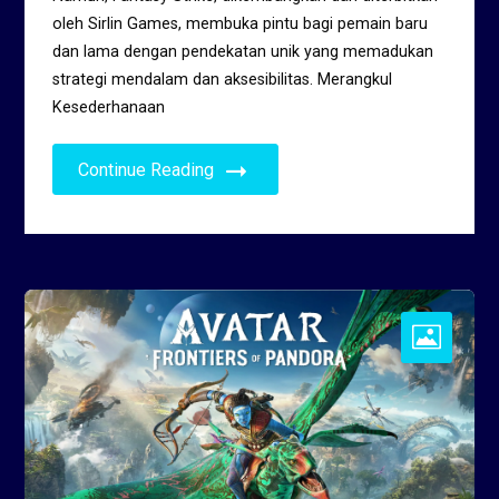
oleh Sirlin Games, membuka pintu bagi pemain baru
dan lama dengan pendekatan unik yang memadukan
strategi mendalam dan aksesibilitas. Merangkul
Kesederhanaan
Continue Reading