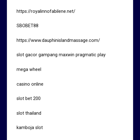
https://royalinnofabilene.net/
SBOBET88
https://www.dauphinislandmassage.com/
slot gacor gampang maxwin pragmatic play
mega wheel
casino online
slot bet 200
slot thailand
kamboja slot