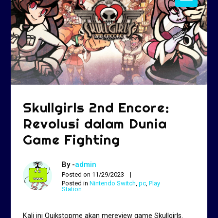
Skullgirls 2nd Encore:
Revolusi dalam Dunia
Game Fighting
By -
admin
Posted on
11/29/2023
Posted in
Nintendo Switch
,
pc
,
Play
Station
Kali ini Quikstopme akan mereview game Skullgirls.