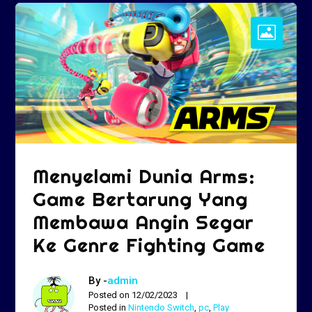
Menyelami Dunia Arms:
Game Bertarung Yang
Membawa Angin Segar
Ke Genre Fighting Game
By -
admin
Posted on
12/02/2023
Posted in
Nintendo Switch
,
pc
,
Play