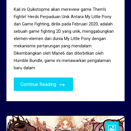
Kali ini Quikstopme akan mereview game Them’s
Fightin’ Herds Perpaduan Unik Antara My Little Pony
dan Game Fighting, dirilis pada Februari 2020, adalah
sebuah game fighting 2D yang unik, menggabungkan
elemen-elemen dari dunia My Little Pony dengan
mekanisme pertarungan yang mendalam.
Dikembangkan oleh Mane6 dan diterbitkan oleh
Humble Bundle, game ini menawarkan pengalaman
baru dalam
Continue Reading