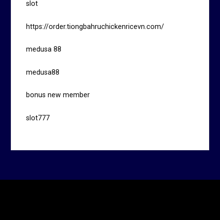
slot
https://order.tiongbahruchickenricevn.com/
medusa 88
medusa88
bonus new member
slot777