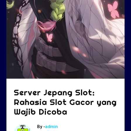
Server Jepang Slot:
Rahasia Slot Gacor yang
Wajib Dicoba
By -
admin