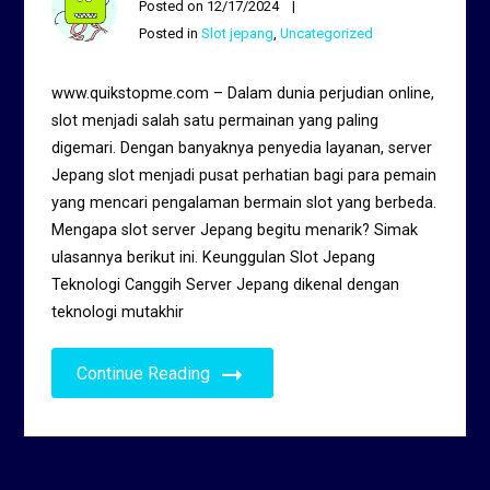
Posted on
12/17/2024
Posted in
Slot jepang
,
Uncategorized
www.quikstopme.com – Dalam dunia perjudian online,
slot menjadi salah satu permainan yang paling
digemari. Dengan banyaknya penyedia layanan, server
Jepang slot menjadi pusat perhatian bagi para pemain
yang mencari pengalaman bermain slot yang berbeda.
Mengapa slot server Jepang begitu menarik? Simak
ulasannya berikut ini. Keunggulan Slot Jepang
Teknologi Canggih Server Jepang dikenal dengan
teknologi mutakhir
Continue Reading