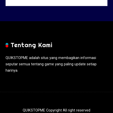
Tentang Kami
QUIKSTOPME adalah situs yang membagikan informasi
seputar semua tentang game yang paling update setiap
harinya.
QUIKSTOPME Copyright All right reserved