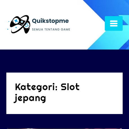
Skip
to
content
Kategori:
Slot
jepang