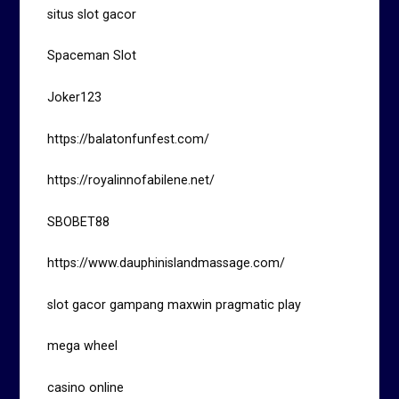
situs slot gacor
Spaceman Slot
Joker123
https://balatonfunfest.com/
https://royalinnofabilene.net/
SBOBET88
https://www.dauphinislandmassage.com/
slot gacor gampang maxwin pragmatic play
mega wheel
casino online