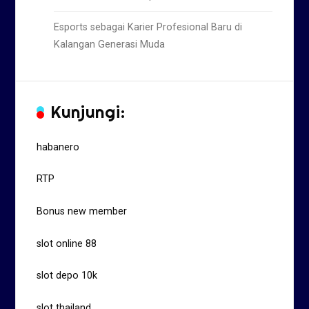
Esports sebagai Karier Profesional Baru di
Kalangan Generasi Muda
Kunjungi:
habanero
RTP
Bonus new member
slot online 88
slot depo 10k
slot thailand