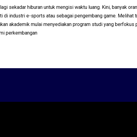
agi sekadar hiburan untuk mengisi waktu luang. Kini, banyak ora
i di industri e-sports atau sebagai pengembang game. Melihat tr
dikan akademik mulai menyediakan program studi yang berfokus 
lami perkembangan