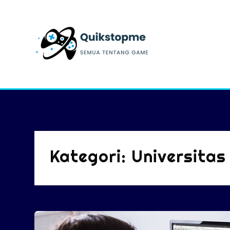
Skip
to
content
Kategori:
Universitas