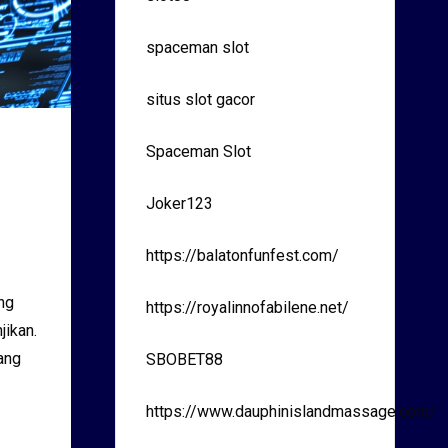
spaceman slot
situs slot gacor
Spaceman Slot
Joker123
https://balatonfunfest.com/
ng
https://royalinnofabilene.net/
jikan.
ang
SBOBET88
https://www.dauphinislandmassage.com/