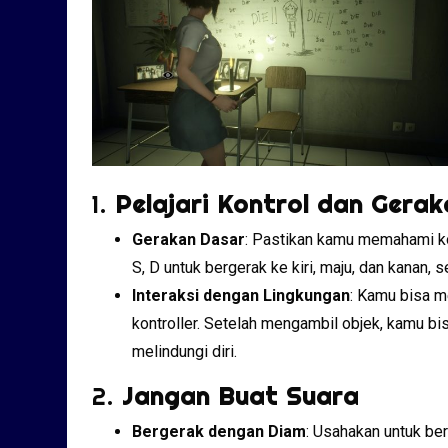
1.
Pelajari Kontrol dan Gerak
Gerakan Dasar
: Pastikan kamu memahami kon
S, D untuk bergerak ke kiri, maju, dan kanan,
Interaksi dengan Lingkungan
: Kamu bisa 
kontroller. Setelah mengambil objek, kamu b
melindungi diri.
2.
Jangan Buat Suara
Bergerak dengan Diam
: Usahakan untuk be