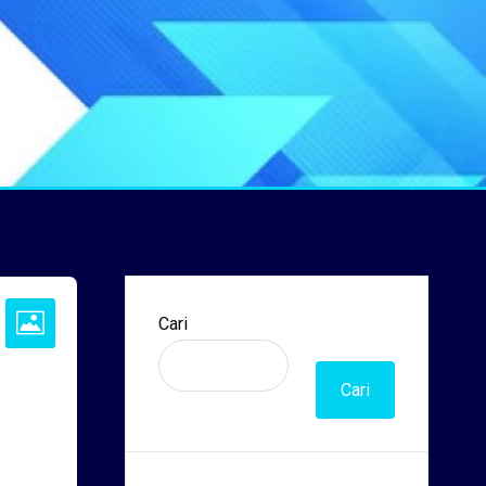
Cari
Cari