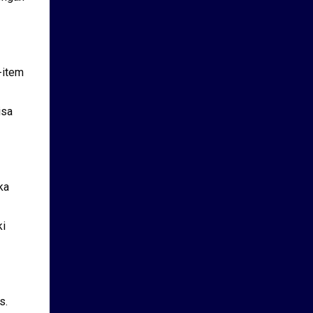
-item
isa
ka
ki
s.