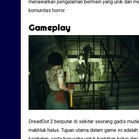
menawarkan pengalaman bermain yang unik dan me
komunitas horror.
Gameplay
DreadOut 2 berputar di sekitar seorang gadis mud
makhluk halus. Tujuan utama dalam game ini adalah
kejahatan, serta berusaha untuk bertahan hidup da