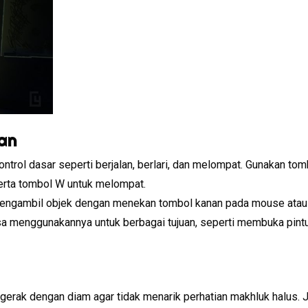
an
trol dasar seperti berjalan, berlari, dan melompat. Gunakan tom
 serta tombol W untuk melompat.
mengambil objek dengan menekan tombol kanan pada mouse atau
isa menggunakannya untuk berbagai tujuan, seperti membuka pint
rgerak dengan diam agar tidak menarik perhatian makhluk halus. J