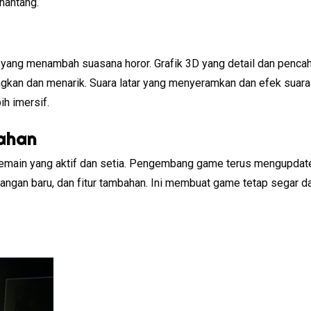
nantang.
a yang menambah suasana horor. Grafik 3D yang detail dan penca
kan dan menarik. Suara latar yang menyeramkan dan efek suara
h imersif.
ahan
s pemain yang aktif dan setia. Pengembang game terus mengupdat
tangan baru, dan fitur tambahan. Ini membuat game tetap segar d