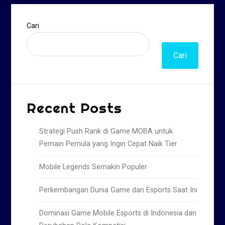
Cari
Cari
Recent Posts
Strategi Push Rank di Game MOBA untuk
Pemain Pemula yang Ingin Cepat Naik Tier
Mobile Legends Semakin Populer
Perkembangan Dunia Game dan Esports Saat Ini
Dominasi Game Mobile Esports di Indonesia dan