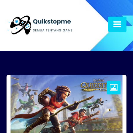
Skip
to
content