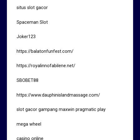
situs slot gacor
Spaceman Slot
Joker123
https://balatonfunfest.com/
https://royalinnofabilene.net/
SBOBET88
https://www.dauphinislandmassage.com/
slot gacor gampang maxwin pragmatic play
mega wheel
casino online