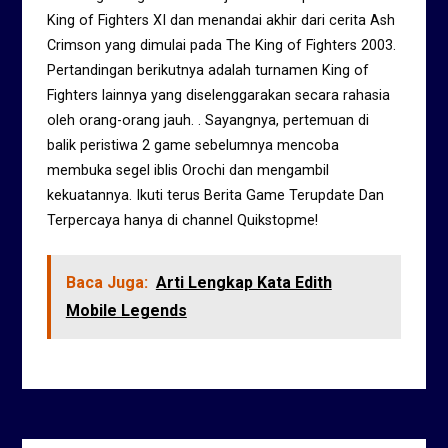
King of Fighters XI dan menandai akhir dari cerita Ash
Crimson yang dimulai pada The King of Fighters 2003.
Pertandingan berikutnya adalah turnamen King of
Fighters lainnya yang diselenggarakan secara rahasia
oleh orang-orang jauh. . Sayangnya, pertemuan di
balik peristiwa 2 game sebelumnya mencoba
membuka segel iblis Orochi dan mengambil
kekuatannya. Ikuti terus Berita Game Terupdate Dan
Terpercaya hanya di channel Quikstopme!
Baca Juga:
Arti Lengkap Kata Edith
Mobile Legends