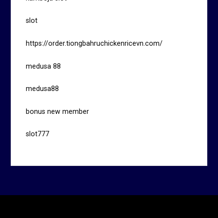
slot
https://order.tiongbahruchickenricevn.com/
medusa 88
medusa88
bonus new member
slot777