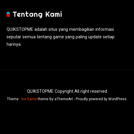
Tentang Kami
QUIKSTOPME adalah situs yang membagikan informasi
seputar semua tentang game yang paling update setiap
harinya.
QUIKSTOPME Copyright All right reserved
Theme :
Inx Game
theme By aThemeArt - Proudly powered by WordPress.