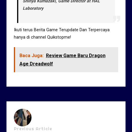
Shinya Kumazaki, Game Director at HAL
Laboratory
Ikuti terus Berita Game Terupdate Dan Terpercaya
hanya di channel Quikstopme!
Baca Juga:
Review Game Baru Dragon
Age Dreadwolf
Previous Article