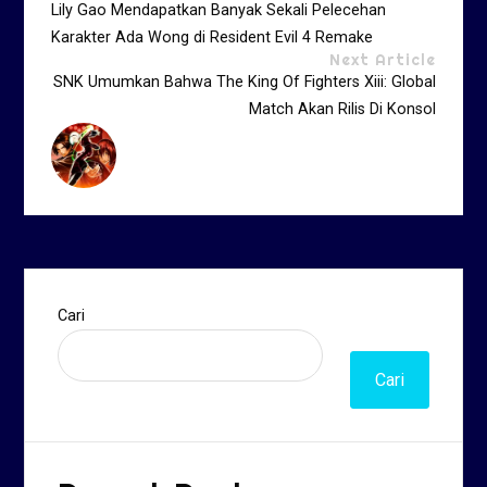
Lily Gao Mendapatkan Banyak Sekali Pelecehan
Karakter Ada Wong di Resident Evil 4 Remake
Next Article
SNK Umumkan Bahwa The King Of Fighters Xiii: Global
Match Akan Rilis Di Konsol
Cari
Cari