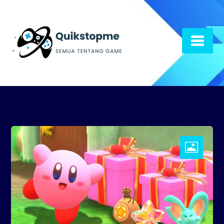
Skip
to
content