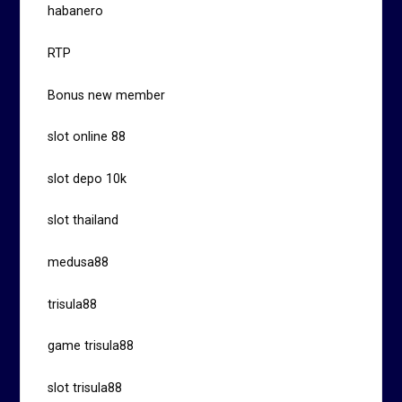
habanero
RTP
Bonus new member
slot online 88
slot depo 10k
slot thailand
medusa88
trisula88
game trisula88
slot trisula88