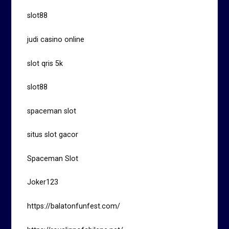
slot88
judi casino online
slot qris 5k
slot88
spaceman slot
situs slot gacor
Spaceman Slot
Joker123
https://balatonfunfest.com/