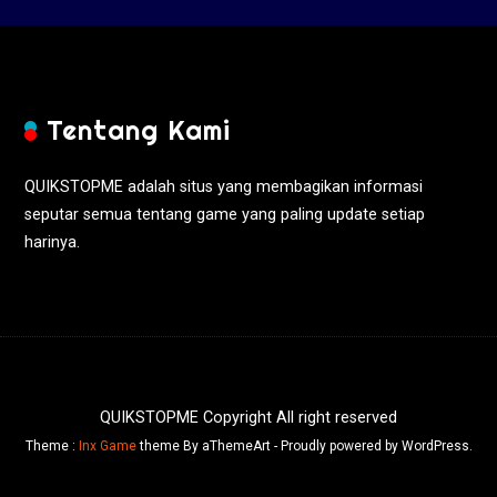
Tentang Kami
QUIKSTOPME adalah situs yang membagikan informasi
seputar semua tentang game yang paling update setiap
harinya.
QUIKSTOPME Copyright All right reserved
Theme :
Inx Game
theme By aThemeArt - Proudly powered by WordPress.