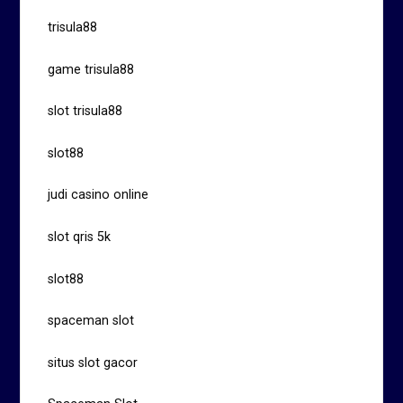
trisula88
game trisula88
slot trisula88
slot88
judi casino online
slot qris 5k
slot88
spaceman slot
situs slot gacor