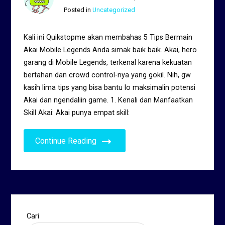
Posted in
Uncategorized
Kali ini Quikstopme akan membahas 5 Tips Bermain
Akai Mobile Legends Anda simak baik baik. Akai, hero
garang di Mobile Legends, terkenal karena kekuatan
bertahan dan crowd control-nya yang gokil. Nih, gw
kasih lima tips yang bisa bantu lo maksimalin potensi
Akai dan ngendaliin game. 1. Kenali dan Manfaatkan
Skill Akai: Akai punya empat skill:
Continue Reading
Cari