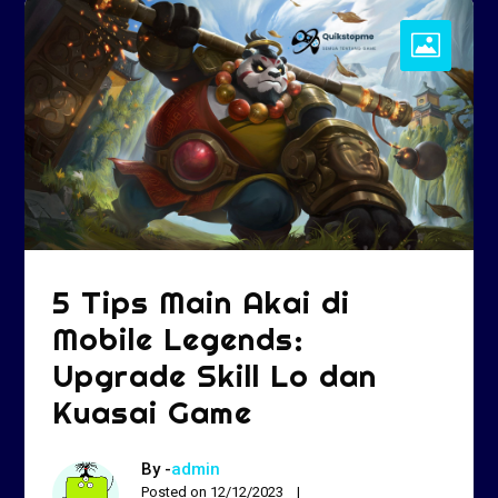
5 Tips Main Akai di
Mobile Legends:
Upgrade Skill Lo dan
Kuasai Game
By -
admin
Posted on
12/12/2023