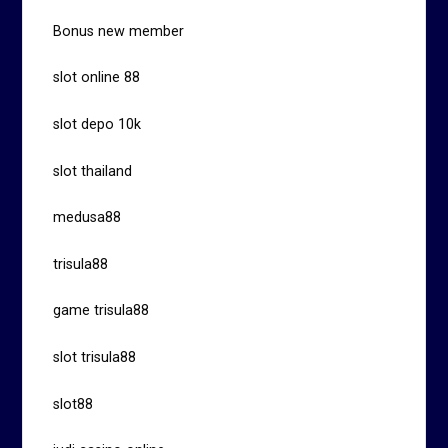
Bonus new member
slot online 88
slot depo 10k
slot thailand
medusa88
trisula88
game trisula88
slot trisula88
slot88