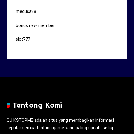
medusa88
bonus new member
slot777
Tentang Kami
QUIKSTOPME adalah situs yang membagikan informasi
seputar semua tentang game yang paling update setiap