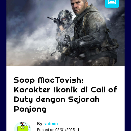
Soap MacTavish:
Karakter Ikonik di Call of
Duty dengan Sejarah
Panjang
By -
admin
Posted on
02/01/2025