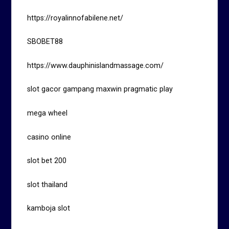
https://royalinnofabilene.net/
SBOBET88
https://www.dauphinislandmassage.com/
slot gacor gampang maxwin pragmatic play
mega wheel
casino online
slot bet 200
slot thailand
kamboja slot