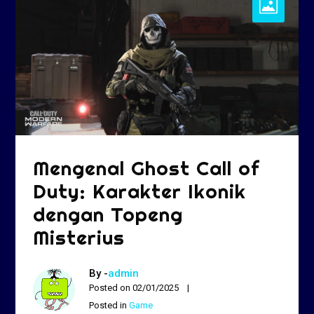
Mengenal Ghost Call of
Duty: Karakter Ikonik
dengan Topeng
Misterius
By -
admin
Posted on
02/01/2025
Posted in
Game