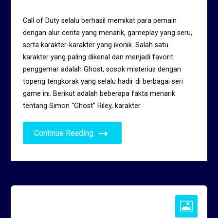
Call of Duty selalu berhasil memikat para pemain
dengan alur cerita yang menarik, gameplay yang seru,
serta karakter-karakter yang ikonik. Salah satu
karakter yang paling dikenal dan menjadi favorit
penggemar adalah Ghost, sosok misterius dengan
topeng tengkorak yang selalu hadir di berbagai seri
game ini. Berikut adalah beberapa fakta menarik
tentang Simon “Ghost” Riley, karakter
Continue Reading