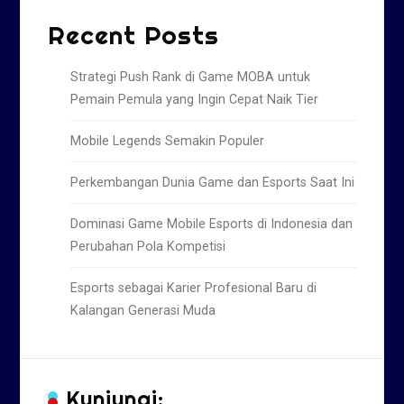
Recent Posts
Strategi Push Rank di Game MOBA untuk
Pemain Pemula yang Ingin Cepat Naik Tier
Mobile Legends Semakin Populer
Perkembangan Dunia Game dan Esports Saat Ini
Dominasi Game Mobile Esports di Indonesia dan
Perubahan Pola Kompetisi
Esports sebagai Karier Profesional Baru di
Kalangan Generasi Muda
Kunjungi: