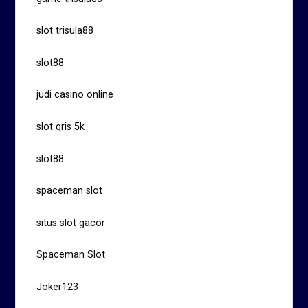
slot trisula88
slot88
judi casino online
slot qris 5k
slot88
spaceman slot
situs slot gacor
Spaceman Slot
Joker123