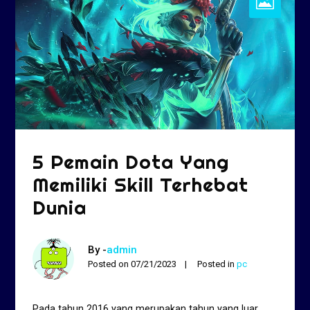
5 Pemain Dota Yang
Memiliki Skill Terhebat
Dunia
By -
admin
Posted on
07/21/2023
Posted in
pc
Pada tahun 2016 yang merupakan tahun yang luar