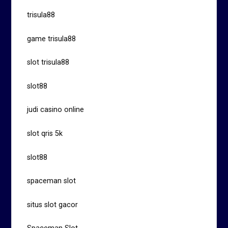
trisula88
game trisula88
slot trisula88
slot88
judi casino online
slot qris 5k
slot88
spaceman slot
situs slot gacor