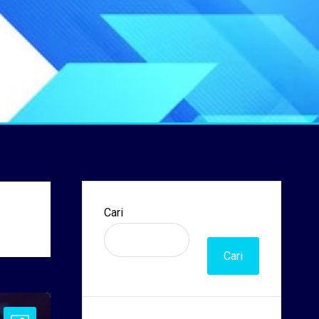
Cari
Cari