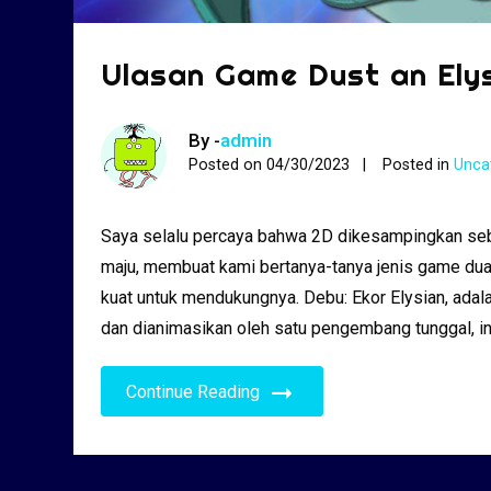
Ulasan Game Dust an Elys
By -
admin
Posted on
04/30/2023
Posted in
Unca
Saya selalu percaya bahwa 2D dikesampingkan seb
maju, membuat kami bertanya-tanya jenis game dua
kuat untuk mendukungnya. Debu: Ekor Elysian, ada
dan dianimasikan oleh satu pengembang tunggal, in
Continue Reading