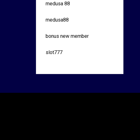
medusa 88
medusa88
bonus new member
slot777