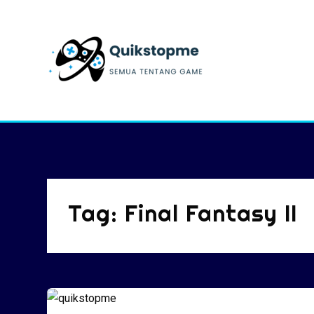
Skip
to
content
Tag:
Final Fantasy II