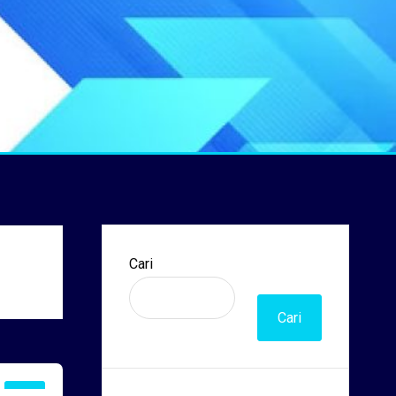
Cari
Cari