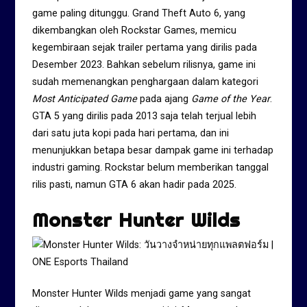
game paling ditunggu. Grand Theft Auto 6, yang
dikembangkan oleh Rockstar Games, memicu
kegembiraan sejak trailer pertama yang dirilis pada
Desember 2023. Bahkan sebelum rilisnya, game ini
sudah memenangkan penghargaan dalam kategori
Most Anticipated Game
pada ajang
Game of the Year
.
GTA 5 yang dirilis pada 2013 saja telah terjual lebih
dari satu juta kopi pada hari pertama, dan ini
menunjukkan betapa besar dampak game ini terhadap
industri gaming. Rockstar belum memberikan tanggal
rilis pasti, namun GTA 6 akan hadir pada 2025.
Monster Hunter Wilds
Monster Hunter Wilds menjadi game yang sangat