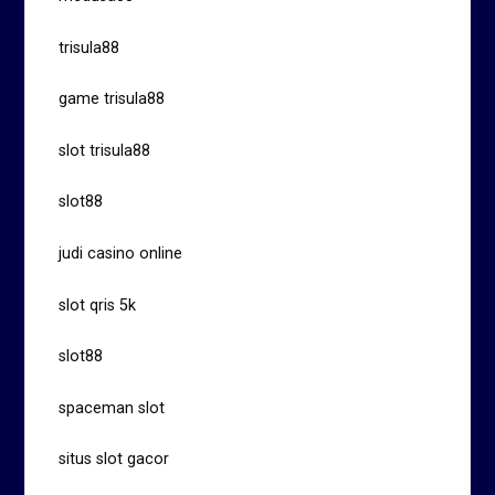
trisula88
game trisula88
slot trisula88
slot88
judi casino online
slot qris 5k
slot88
spaceman slot
situs slot gacor