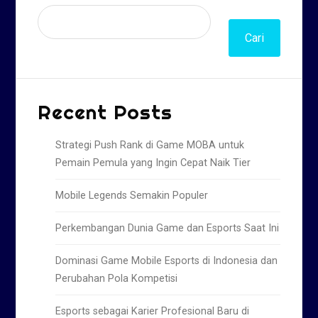
Cari
Recent Posts
Strategi Push Rank di Game MOBA untuk
Pemain Pemula yang Ingin Cepat Naik Tier
Mobile Legends Semakin Populer
Perkembangan Dunia Game dan Esports Saat Ini
Dominasi Game Mobile Esports di Indonesia dan
Perubahan Pola Kompetisi
Esports sebagai Karier Profesional Baru di