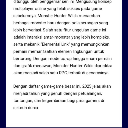
ditunggu oleh penggemar seri ini. Mengusung konsep
multiplayer online yang telah sukses pada game
sebelumnya, Monster Hunter Wilds menambah
berbagai monster baru dengan pola serangan yang
lebih bervariasi. Salah satu fitur unggulan game ini
adalah interaksi antar-monster yang lebih kompleks,
serta mekanik “Elemental Link” yang memungkinkan
pemain memanfaatkan elemen lingkungan untuk
bertarung. Dengan mode co-op hingga enam pemain
dan grafik menawan, Monster Hunter Wilds diprediksi
akan menjadi salah satu RPG terbaik di generasinya.
Dengan daftar game-game besar ini, 2025 jelas akan
menjadi tahun yang penuh dengan petualangan,
tantangan, dan kegembiraan bagi para gamers di
seluruh dunia.