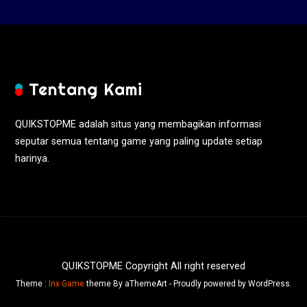
Tentang Kami
QUIKSTOPME adalah situs yang membagikan informasi
seputar semua tentang game yang paling update setiap
harinya.
QUIKSTOPME Copyright All right reserved
Theme :
Inx Game
theme By aThemeArt - Proudly powered by WordPress.