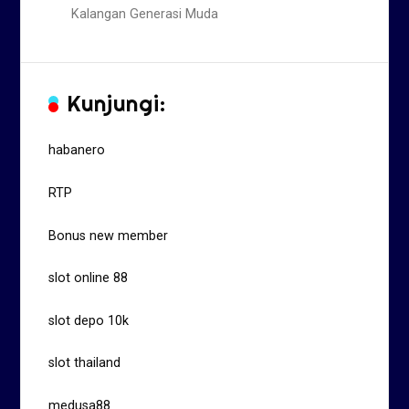
Kalangan Generasi Muda
Kunjungi:
habanero
RTP
Bonus new member
slot online 88
slot depo 10k
slot thailand
medusa88