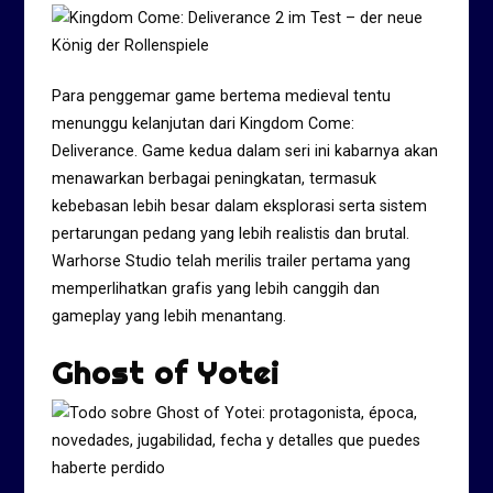
Para penggemar game bertema medieval tentu
menunggu kelanjutan dari Kingdom Come:
Deliverance. Game kedua dalam seri ini kabarnya akan
menawarkan berbagai peningkatan, termasuk
kebebasan lebih besar dalam eksplorasi serta sistem
pertarungan pedang yang lebih realistis dan brutal.
Warhorse Studio telah merilis trailer pertama yang
memperlihatkan grafis yang lebih canggih dan
gameplay yang lebih menantang.
Ghost of Yotei