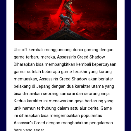
Ubisoft kembali mengguncang dunia gaming dengan
game terbaru mereka, Assassin’s Creed Shadow.
Diharapkan bisa membangkitkan kembali kepercayaan
gamer setelah beberapa game terakhir yang kurang
memuaskan, Assassin’s Creed Shadow akan berlatar
belakang di Jepang dengan dua karakter utama yang
bisa dimainkan seorang samurai dan seorang ninja.
Kedua karakter ini menawarkan gaya bertarung yang
unik namun terhubung dalam satu alur cerita. Game
ini diharapkan bisa mengembalikan popularitas
Assassin’s Creed dengan menghadirkan pengalaman
baru yang segar.